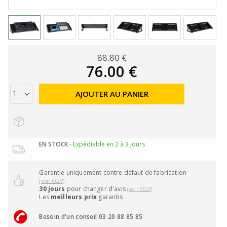
88.80 €
76.00 €
AJOUTER AU PANIER
EN STOCK
- Expédiable en 2 à 3 jours
Garantie uniquement contre défaut de fabrication
(voir CGV)
30 jours
pour changer d'avis
(voir CGV)
Les
meilleurs prix
garantis
Besoin d'un conseil 03 20 88 85 85