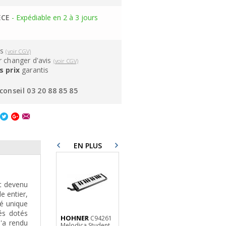
ÈCE
- Expédiable en 2 à 3 jours
ns
(voir CGV)
 changer d'avis
(voir CGV)
s prix
garantis
conseil 03 20 88 85 85
EN PLUS
st devenu
e entier,
té unique
és dotés
HOHNER
RTX
HOHNER
C94261
MSCX Pupitre
C9
l'a rendu
Melodica Student
pliable Chrome
Melodica Stu