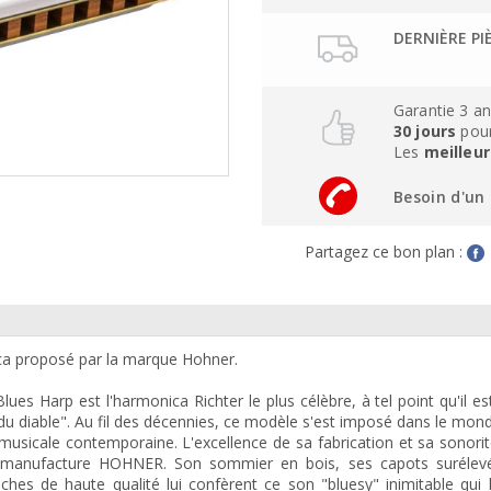
DERNIÈRE PI
Garantie 3 a
30 jours
pour
Les
meilleur
Besoin d'un 
Partagez ce bon plan :
a proposé par la marque Hohner.
Blues Harp est l'harmonica Richter le plus célèbre, à tel point qu'il e
u diable". Au fil des décennies, ce modèle s'est imposé dans le mond
usicale contemporaine. L'excellence de sa fabrication et sa sonori
a manufacture HOHNER. Son sommier en bois, ses capots surélev
nches de haute qualité lui confèrent ce son "bluesy" inimitable qui 