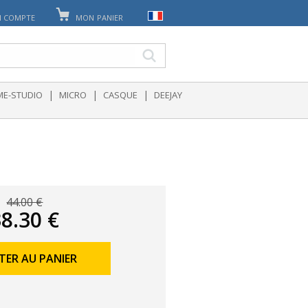
 COMPTE
MON PANIER
|
|
|
E-STUDIO
MICRO
CASQUE
DEEJAY
44.00 €
8.30 €
TER AU PANIER