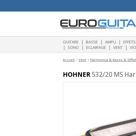
|
|
|
GUITARE
BASSE
AMPLI
EFFETS
|
|
|
|
SONO
ECLAIRAGE
VENT
VI
Accueil
Vent
Harmonica & Kazoo & Siffle
HOHNER
532/20 MS Har