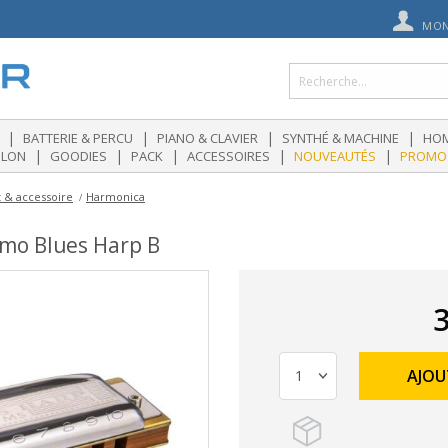
MON
|
|
|
|
BATTERIE & PERCU
PIANO & CLAVIER
SYNTHÉ & MACHINE
HOM
|
|
|
|
|
OLON
GOODIES
PACK
ACCESSOIRES
NOUVEAUTÉS
PROMO
t & accessoire
Harmonica
mo Blues Harp B
3
AJOU