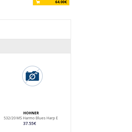
64.00€
32 Bleu
39.00€
6
HOHNER
532/20 MS Harmo Blues Harp E
37.55€