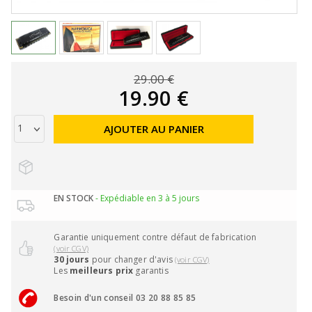
29.00 €
19.90 €
AJOUTER AU PANIER
EN STOCK
- Expédiable en 3 à 5 jours
Garantie uniquement contre défaut de fabrication
(voir CGV)
30 jours
pour changer d'avis
(voir CGV)
Les
meilleurs prix
garantis
Besoin d'un conseil 03 20 88 85 85