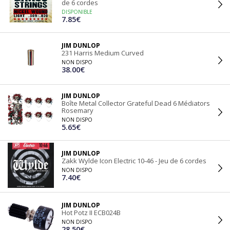
de 6 cordes
DISPONIBLE
7.85€
JIM DUNLOP
231 Harris Medium Curved
NON DISPO
38.00€
JIM DUNLOP
Boîte Metal Collector Grateful Dead 6 Médiators
Rosemary
NON DISPO
5.65€
JIM DUNLOP
Zakk Wylde Icon Electric 10-46 - Jeu de 6 cordes
NON DISPO
7.40€
JIM DUNLOP
Hot Potz II ECB024B
NON DISPO
28.50€