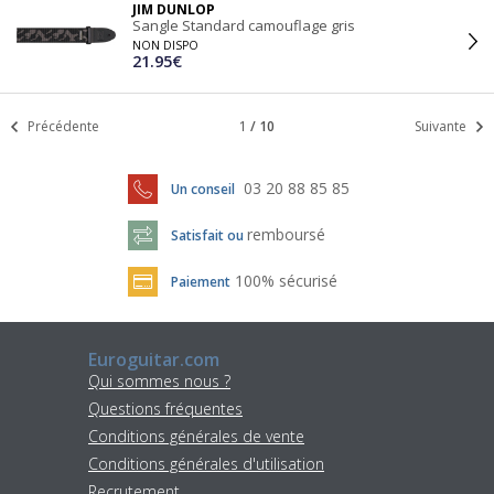
JIM DUNLOP
Sangle Standard camouflage gris
NON DISPO
21.95€
Précédente
1
/
10
Suivante
03 20 88 85 85
Un conseil
remboursé
Satisfait ou
100% sécurisé
Paiement
Euroguitar.com
Qui sommes nous ?
Questions fréquentes
Conditions générales de vente
Conditions générales d'utilisation
Recrutement