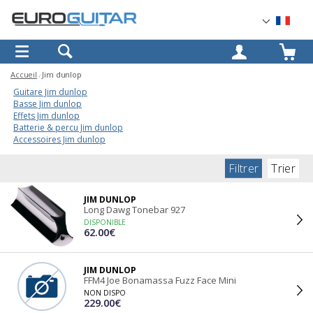
OK
Accueil
Jim dunlop
Guitare Jim dunlop
Basse Jim dunlop
Effets Jim dunlop
Batterie & percu Jim dunlop
Accessoires Jim dunlop
Filtrer
Trier
JIM DUNLOP
Long Dawg Tonebar 927
DISPONIBLE
62.00€
JIM DUNLOP
FFM4 Joe Bonamassa Fuzz Face Mini
NON DISPO
229.00€