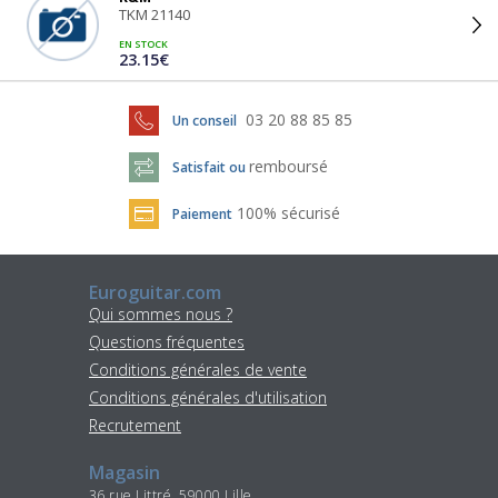
TKM 21140
EN STOCK
23.15€
03 20 88 85 85
Un conseil
remboursé
Satisfait ou
100% sécurisé
Paiement
Euroguitar.com
Qui sommes nous ?
Questions fréquentes
Conditions générales de vente
Conditions générales d'utilisation
Recrutement
Magasin
36 rue Littré, 59000 Lille