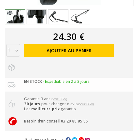
24.30 €
AJOUTER AU PANIER
EN STOCK
- Expédiable en 2 à 3 jours
Garantie 3 ans
(voir CGV)
30 jours
pour changer d'avis
(voir CGV)
Les
meilleurs prix
garantis
Besoin d'un conseil 03 20 88 85 85
Partagez ce bon plan :