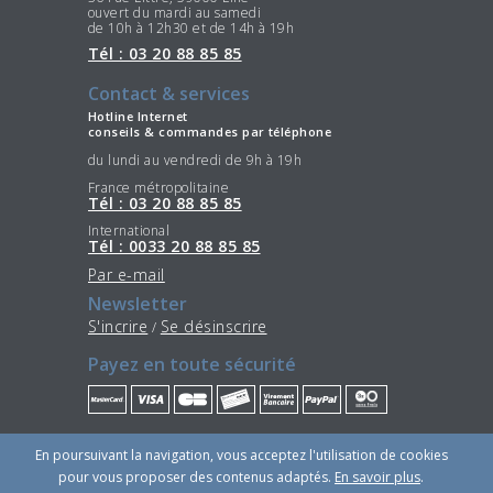
ouvert du mardi au samedi
de 10h à 12h30 et de 14h à 19h
Tél : 03 20 88 85 85
Contact & services
Hotline Internet
conseils & commandes par téléphone
du lundi au vendredi de 9h à 19h
France métropolitaine
Tél : 03 20 88 85 85
International
Tél : 0033 20 88 85 85
Par e-mail
Newsletter
S'incrire
Se désinscrire
/
Payez en toute sécurité
Restez connectés
En poursuivant la navigation, vous acceptez l'utilisation de cookies
pour vous proposer des contenus adaptés.
En savoir plus
.