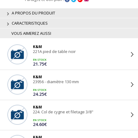
A PROPOS DU PRODUIT
CARACTERISTIQUES
VOUS AIMEREZ AUSSI
K&M
221A pied de table noir
EN STOCK
21.75€
K&M
23956 - diamètre 130 mm
EN STOCK
24.25€
K&M
224. Col de cygne et filetage 3/8"
EN STOCK
24.60€
K&M