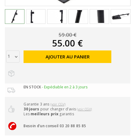
59.00 €
55.00 €
AJOUTER AU PANIER
EN STOCK
- Expédiable en 2 à 3 jours
Garantie 3 ans
(voir CGV)
30 jours
pour changer d'avis
(voir CGV)
Les
meilleurs prix
garantis
Besoin d'un conseil 03 20 88 85 85