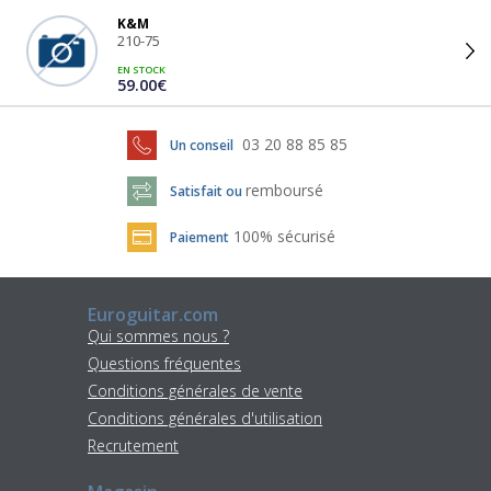
K&M
210-75
EN STOCK
59.00€
03 20 88 85 85
Un conseil
remboursé
Satisfait ou
100% sécurisé
Paiement
Euroguitar.com
Qui sommes nous ?
Questions fréquentes
Conditions générales de vente
Conditions générales d'utilisation
Recrutement