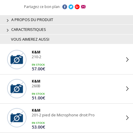
Partagez ce bon plan :
A PROPOS DU PRODUIT
CARACTERISTIQUES
VOUS AIMEREZ AUSSI
K&M
210-2
EN STOCK
57.00€
K&M
260B
EN STOCK
51.00€
K&M
201-2 pied de Microphone droit Pro
EN STOCK
53.00€