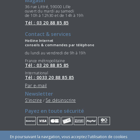
Magasin
36 rue Littré, 59000 Lille
ouvert du mardi au samedi
de 10h à 12h30 et de 14h à 19h
Tél : 03 20 88 85 85
Contact & services
Hotline Internet
conseils & commandes par téléphone
du lundi au vendredi de 9h à 19h
France métropolitaine
Tél : 03 20 88 85 85
International
Tél : 0033 20 88 85 85
Par e-mail
Newsletter
S'incrire
Se désinscrire
/
Payez en toute sécurité
Restez connectés
En poursuivant la navigation, vous acceptez l'utilisation de cookies