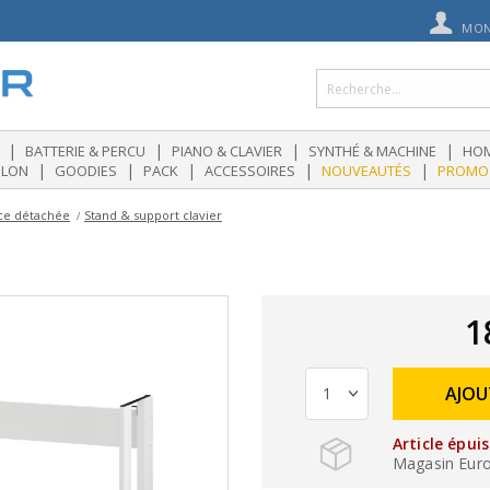
MON
|
|
|
|
BATTERIE & PERCU
PIANO & CLAVIER
SYNTHÉ & MACHINE
HOM
|
|
|
|
|
OLON
GOODIES
PACK
ACCESSOIRES
NOUVEAUTÉS
PROMO
èce détachée
Stand & support clavier
1
AJOU
Article épui
Magasin Eurogu