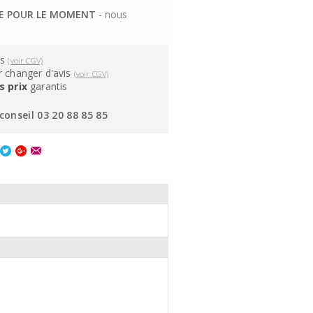
LE POUR LE MOMENT
- nous
ns
(voir CGV)
 changer d'avis
(voir CGV)
s prix
garantis
conseil 03 20 88 85 85