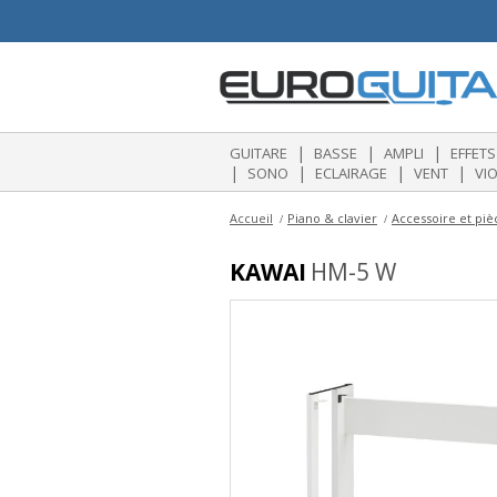
|
|
|
GUITARE
BASSE
AMPLI
EFFETS
|
|
|
|
SONO
ECLAIRAGE
VENT
VI
Accueil
Piano & clavier
Accessoire et pi
KAWAI
HM-5 W