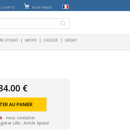
 COMPTE
MON PANIER
|
|
|
E-STUDIO
MICRO
CASQUE
DEEJAY
84.00 €
TER AU PANIER
sé
- nous contacter
itar Lille : Article épuisé