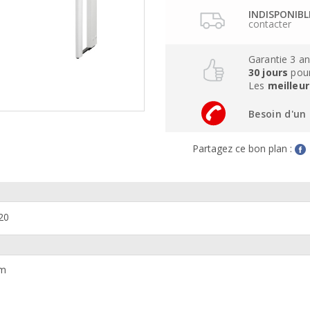
INDISPONIB
contacter
Garantie 3 a
30 jours
pour
Les
meilleur
Besoin d'un 
Partagez ce bon plan :
20
mm