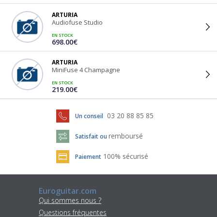
ARTURIA
Audiofuse Studio
EN STOCK
698.00€
ARTURIA
MiniFuse 4 Champagne
EN STOCK
219.00€
03 20 88 85 85
Un conseil
remboursé
Satisfait ou
100% sécurisé
Paiement
Euroguitar.com
Qui sommes nous ?
Questions fréquentes