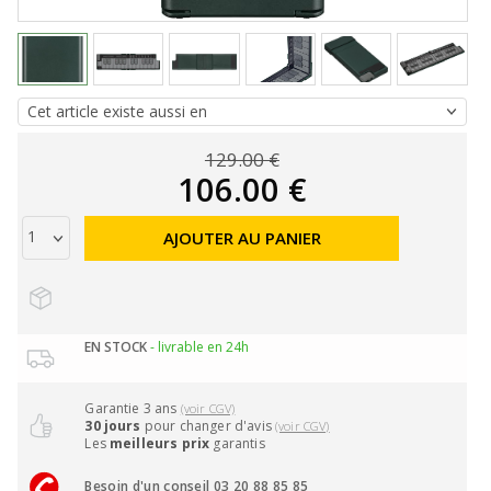
129.00 €
106.00 €
AJOUTER AU PANIER
EN STOCK
- livrable en 24h
Garantie 3 ans
(voir CGV)
30 jours
pour changer d'avis
(voir CGV)
Les
meilleurs prix
garantis
Besoin d'un conseil 03 20 88 85 85