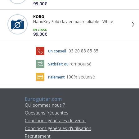
99.00€
KORG
NanoKey Fold clavier maitre pliable - White
EN STOCK
99.00€
03 20 88 85 85
Un conseil
remboursé
Satisfait ou
100% sécurisé
Paiement
Euroguitar.com
Qui sommes nous ?
Questions fréquentes
Conditions générales de vente
Conditions générales d'utilisation
Recrutement