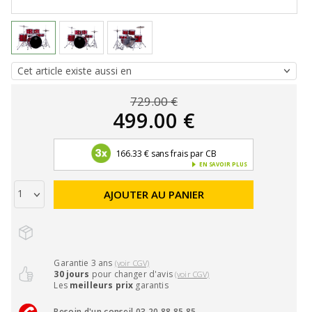
729.00 €
499.00 €
166.33 € sans frais par CB
EN SAVOIR PLUS
AJOUTER AU PANIER
Garantie 3 ans
(voir CGV)
30 jours
pour changer d'avis
(voir CGV)
Les
meilleurs prix
garantis
Besoin d'un conseil 03 20 88 85 85