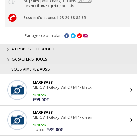
30 jours
pour changer d'avis
(voir CGV)
Les
meilleurs prix
garantis
Besoin d'un conseil 03 20 88 85 85
Partagez ce bon plan :
A PROPOS DU PRODUIT
CARACTERISTIQUES
VOUS AIMEREZ AUSSI
MARKBASS
MB GV 4 Gloxy Val CR MP - black
EN STOCK
699.00€
MARKBASS
MB GV 4 Gloxy Val CR MP - cream
EN STOCK
589.00€
664.00€