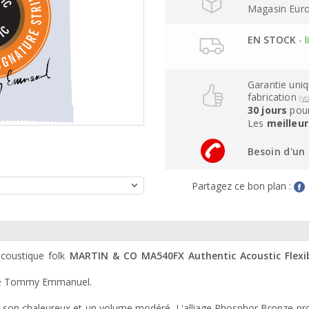
Magasin Eurogu
EN STOCK
- l
Garantie uni
fabrication
(v
30 jours
pour
Les
meilleur
Besoin d'un 
Partagez ce bon plan :
acoustique folk
MARTIN & CO MA540FX Authentic Acoustic Flexi
de Tommy Emmanuel.
n son chaleureux et un volume modéré. L'alliage Phosphor Bronze pr