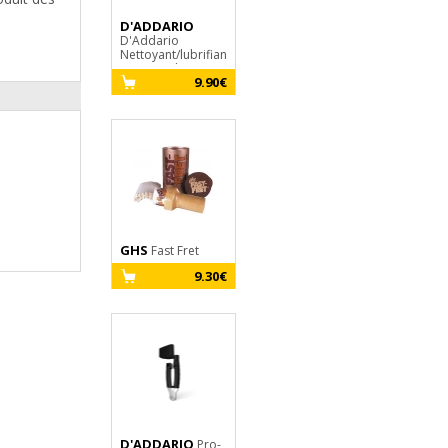
D'ADDARIO
JIM DUNLOP
D'Addario
Dirtbag B105
Nettoyant/lubrifiant
Tourne mécanique
pour cordes XLR8
4.35€
9.90€
D'Addario
GHS
Fast Fret
9.30€
D'ADDARIO
Pro-