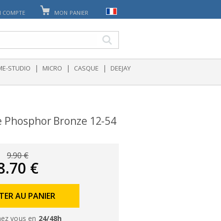
 COMPTE
MON PANIER
|
|
|
E-STUDIO
MICRO
CASQUE
DEEJAY
re Phosphor Bronze 12-54
9.90 €
8.70 €
TER AU PANIER
ez vous en
24/48h