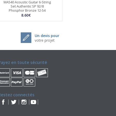
MA540 Acoustic Guitar 6-String
Set Authentic SP 92/8
Phosphor Bronze 12-54
8.60€
Un devis pour
votre projet
Payez en toute sécurité
Restez connectés