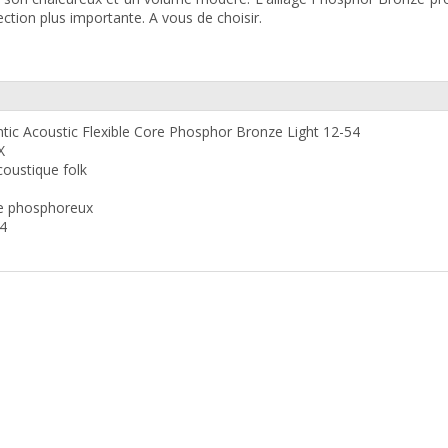
ection plus importante. A vous de choisir.
c Acoustic Flexible Core Phosphor Bronze Light 12-54
X
coustique folk
ze phosphoreux
54