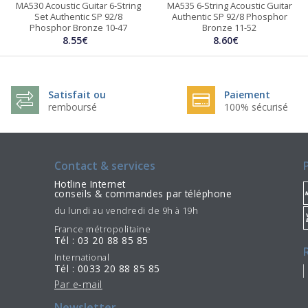
MA530 Acoustic Guitar 6-String
MA535 6-String Acoustic Guitar
Set Authentic SP 92/8
Authentic SP 92/8 Phosphor
Phosphor Bronze 10-47
Bronze 11-52
8.55€
8.60€
Satisfait ou
Paiement
remboursé
100% sécurisé
Contact & services
Hotline Internet
conseils & commandes par téléphone
du lundi au vendredi de 9h à 19h
France métropolitaine
Tél : 03 20 88 85 85
International
Tél : 0033 20 88 85 85
Par e-mail
Newsletter