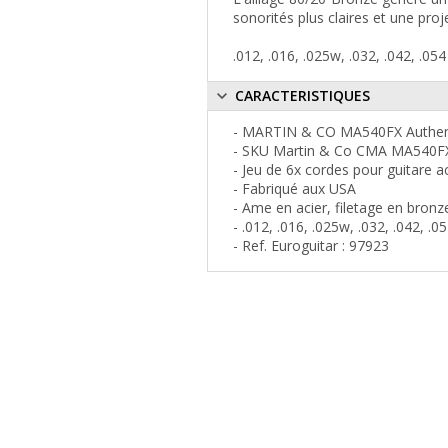
sonorités plus claires et une proj
.012, .016, .025w, .032, .042, .054
CARACTERISTIQUES
- MARTIN & CO MA540FX Authenti
- SKU Martin & Co CMA MA540F
- Jeu de 6x cordes pour guitare a
- Fabriqué aux USA
- Ame en acier, filetage en bron
- .012, .016, .025w, .032, .042, .0
- Ref. Euroguitar : 97923