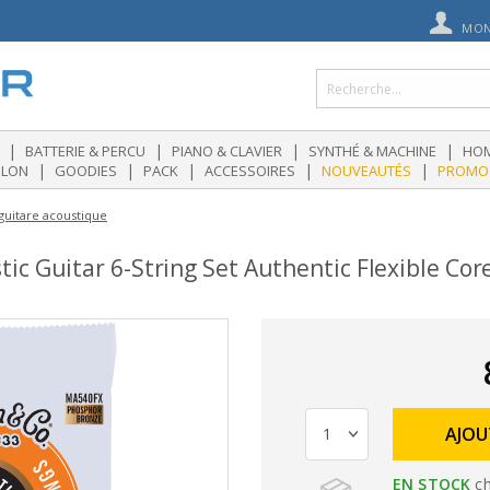
MON
|
|
|
|
BATTERIE & PERCU
PIANO & CLAVIER
SYNTHÉ & MACHINE
HOM
|
|
|
|
|
OLON
GOODIES
PACK
ACCESSOIRES
NOUVEAUTÉS
PROMO
guitare acoustique
c Guitar 6-String Set Authentic Flexible Co
AJOU
EN STOCK
ch