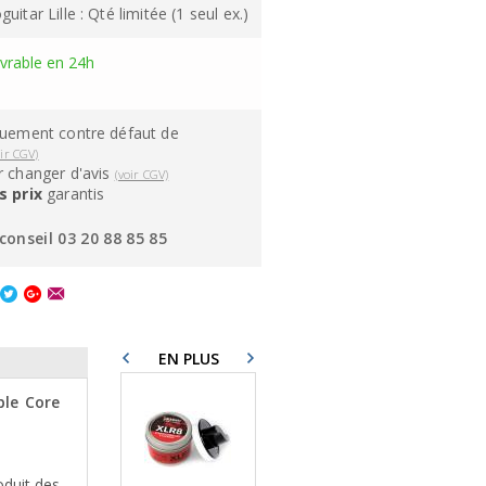
itar Lille : Qté limitée (1 seul ex.)
ivrable en 24h
quement contre défaut de
oir CGV)
 changer d'avis
(voir CGV)
s prix
garantis
conseil 03 20 88 85 85
EN PLUS
ble Core
oduit des