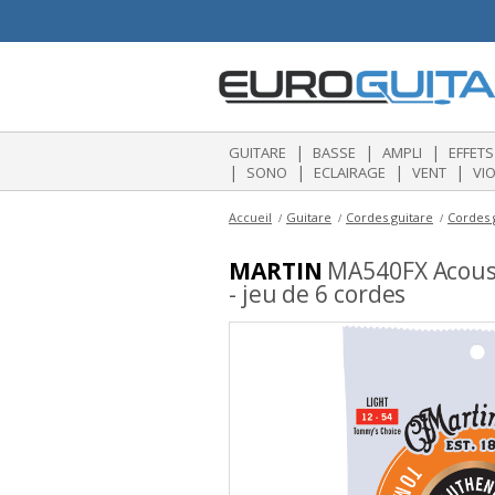
|
|
|
GUITARE
BASSE
AMPLI
EFFETS
|
|
|
|
SONO
ECLAIRAGE
VENT
VI
Accueil
Guitare
Cordes guitare
Cordes 
MARTIN
MA540FX Acousti
- jeu de 6 cordes