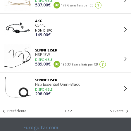
DISPONIBLE
537.00€
?
179 € sans frais par CB
AKG
C544L
NON DISPO
149.00€
SENNHEISER
HSP4EW
DISPONIBLE
589.00€
?
196.33 € sans frais par CB
SENNHEISER
Hsp Essential Omni-Black
DISPONIBLE
298.00€
Précédente
1
/
2
Suivante
Euroguitar.com