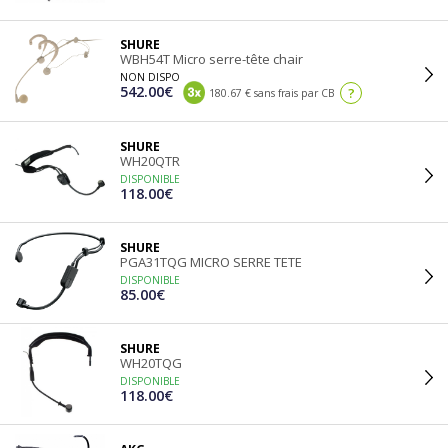
SHURE
WBH54T Micro serre-tête chair
NON DISPO
542.00€
?
180.67 € sans frais par CB
SHURE
WH20QTR
DISPONIBLE
118.00€
SHURE
PGA31TQG MICRO SERRE TETE
DISPONIBLE
85.00€
SHURE
WH20TQG
DISPONIBLE
118.00€