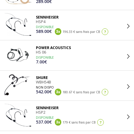
289.00€
SENNHEISER
HSP4
DISPONIBLE
589.00€
?
196.33 € sans frais par CB
POWER ACOUSTICS
HS 06
DISPONIBLE
7.00€
SHURE
WBH54B
NON DISPO
542.00€
?
180.67 € sans frais par CB
SENNHEISER
HSP2
DISPONIBLE
537.00€
?
179 € sans frais par CB