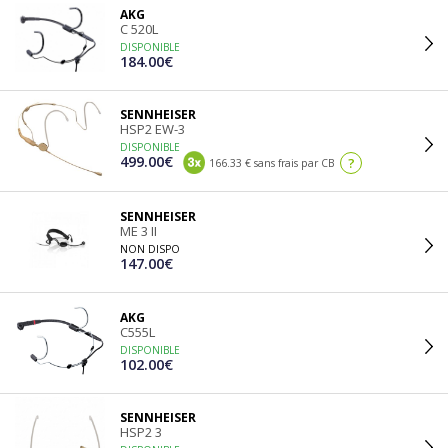
AKG
C 520L
DISPONIBLE
184.00€
SENNHEISER
HSP2 EW-3
DISPONIBLE
499.00€
?
166.33 € sans frais par CB
SENNHEISER
ME 3 II
NON DISPO
147.00€
AKG
C555L
DISPONIBLE
102.00€
SENNHEISER
HSP2 3