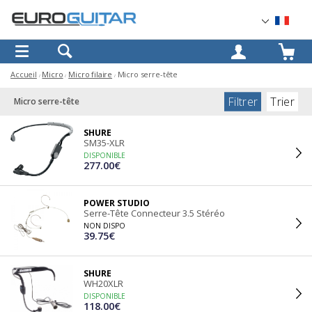
OK
Accueil
Micro
Micro filaire
Micro serre-tête
Filtrer
Trier
Micro serre-tête
SHURE
SM35-XLR
DISPONIBLE
277.00€
POWER STUDIO
Serre-Tête Connecteur 3.5 Stéréo
NON DISPO
39.75€
SHURE
WH20XLR
DISPONIBLE
118.00€