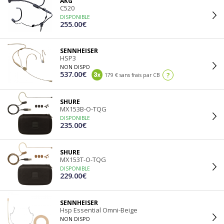
AKG
C520
DISPONIBLE
255.00€
SENNHEISER
HSP3
NON DISPO
537.00€
?
179 € sans frais par CB
SHURE
MX153B-O-TQG
DISPONIBLE
235.00€
SHURE
MX153T-O-TQG
DISPONIBLE
229.00€
SENNHEISER
Hsp Essential Omni-Beige
NON DISPO