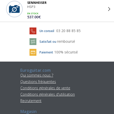
SENNHEISER
HSP3
EN STOCK
537.00€
03 20 88 85 85
Un conseil
remboursé
Satisfait ou
100% sécurisé
Paiement
Euroguitar.com
Qui sommes nous ?
Questions fréquentes
Conditions générales de vente
Conditions générales d'utilisation
Recrutement
Magasin