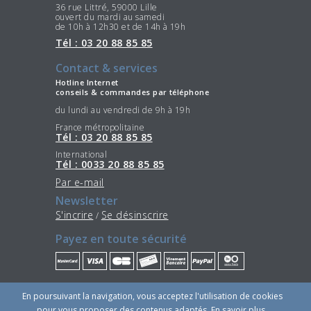
36 rue Littré, 59000 Lille
ouvert du mardi au samedi
de 10h à 12h30 et de 14h à 19h
Tél : 03 20 88 85 85
Contact & services
Hotline Internet
conseils & commandes par téléphone
du lundi au vendredi de 9h à 19h
France métropolitaine
Tél : 03 20 88 85 85
International
Tél : 0033 20 88 85 85
Par e-mail
Newsletter
S'incrire
Se désinscrire
/
Payez en toute sécurité
Restez connectés
En poursuivant la navigation, vous acceptez l'utilisation de cookies
pour vous proposer des contenus adaptés.
En savoir plus
.