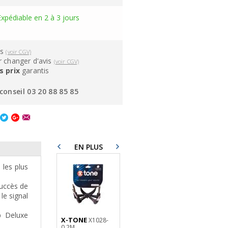
Expédiable en 2 à 3 jours
ns
(voir CGV)
 changer d'avis
(voir CGV)
s prix
garantis
conseil 03 20 88 85 85
EN PLUS
 les plus
succès de
le signal
p Deluxe
X-TONE
PEDAL TRAIN
X1028-
0.2M
Nano SC (Soft