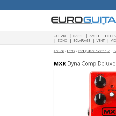
|
|
|
GUITARE
BASSE
AMPLI
EFFETS
|
|
|
|
SONO
ECLAIRAGE
VENT
VI
Accueil
Effets
Effet guitare électrique
P
MXR
Dyna Comp Deluxe