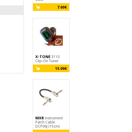
Case) 4 pédales
7.00€
76.00€
X-TONE
3110
X-TONE
Clip-On Tuner
X1005-
3M
15.00€
10.00€
MXR
Instrument
Patch Cable
DCP06J (15cm)