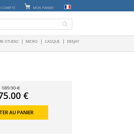
 COMPTE
MON PANIER
|
|
|
E-STUDIO
MICRO
CASQUE
DEEJAY
189.90 €
75.00 €
TER AU PANIER