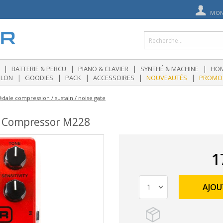
MON
|
|
|
|
BATTERIE & PERCU
PIANO & CLAVIER
SYNTHÉ & MACHINE
HOM
|
|
|
|
|
OLON
GOODIES
PACK
ACCESSOIRES
NOUVEAUTÉS
PROMO
édale compression / sustain / noise gate
 Compressor M228
1
AJOU