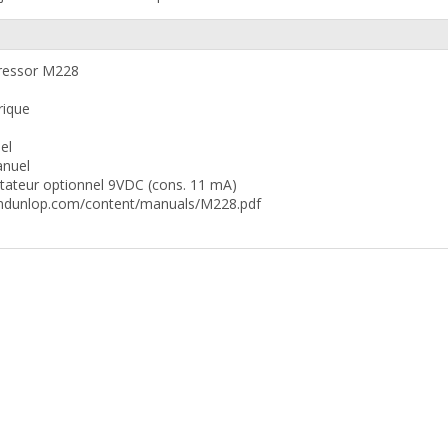
ressor M228
rique
el
anuel
aptateur optionnel 9VDC (cons. 11 mA)
jimdunlop.com/content/manuals/M228.pdf