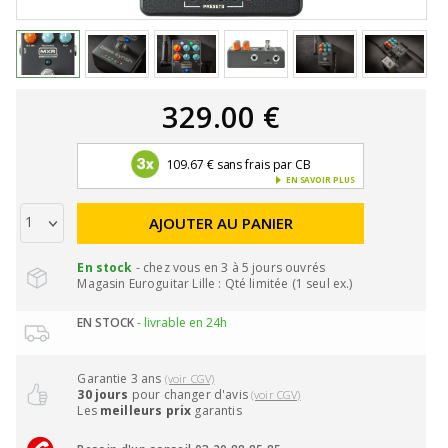
329.00 €
109.67 € sans frais par CB
EN SAVOIR PLUS
AJOUTER AU PANIER
En stock
- chez vous en 3 à 5 jours ouvrés
Magasin Euroguitar Lille : Qté limitée (1 seul ex.)
EN STOCK
- livrable en 24h
Garantie 3 ans
(voir CGV)
30 jours
pour changer d'avis
(voir CGV)
Les
meilleurs prix
garantis