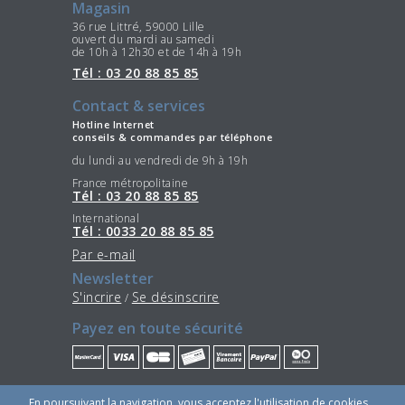
Magasin
36 rue Littré, 59000 Lille
ouvert du mardi au samedi
de 10h à 12h30 et de 14h à 19h
Tél : 03 20 88 85 85
Contact & services
Hotline Internet
conseils & commandes par téléphone
du lundi au vendredi de 9h à 19h
France métropolitaine
Tél : 03 20 88 85 85
International
Tél : 0033 20 88 85 85
Par e-mail
Newsletter
S'incrire
Se désinscrire
/
Payez en toute sécurité
Restez connectés
En poursuivant la navigation, vous acceptez l'utilisation de cookies