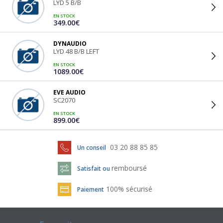
LYD 5 B/B
EN STOCK
349.00€
DYNAUDIO
LYD 48 B/B LEFT
EN STOCK
1089.00€
EVE AUDIO
SC2070
EN STOCK
899.00€
03 20 88 85 85
Un conseil
remboursé
Satisfait ou
100% sécurisé
Paiement