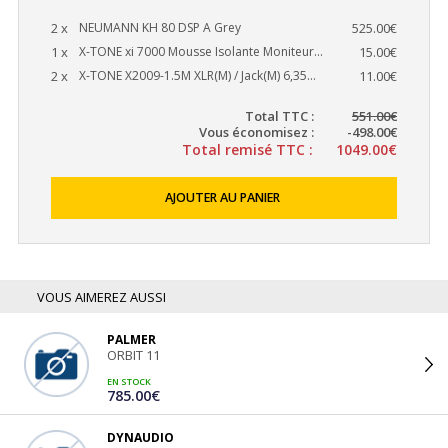
2 x
NEUMANN KH 80 DSP A Grey
525.00€
1 x
X-TONE xi 7000 Mousse Isolante Moniteur...
15.00€
2 x
X-TONE X2009-1.5M XLR(M) / Jack(M) 6,35...
11.00€
Total TTC :
551.00€
Vous économisez :
-498.00€
Total remisé TTC :
1049.00€
AJOUTER AU PANIER
VOUS AIMEREZ AUSSI
PALMER
ORBIT 11
EN STOCK
785.00€
DYNAUDIO