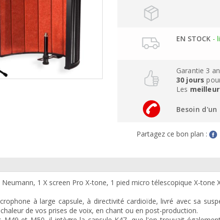
EN STOCK
- l
Garantie 3 a
30 jours
pour
Les
meilleur
Besoin d'un 
Partagez ce bon plan :
 Neumann, 1 X screen Pro X-tone, 1 pied micro télescopique X-tone 
rophone à large capsule, à directivité cardioïde, livré avec sa suspe
a chaleur de vos prises de voix, en chant ou en post-production.
 M49 et M50, il intègre la capsule K47, que l'on trouvait égalemen