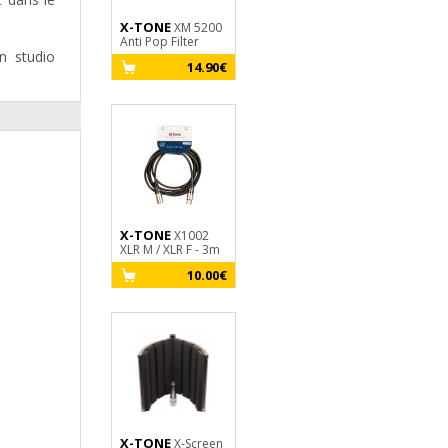
X-TONE
X-TONE
XM 5200
X1004-
Anti Pop Filter
10M XLR (M) / XLR
n studio
(F)
14.90€
18.00€
X-TONE
X1002
X-TONE
XLR M / XLR F - 3m
X-Screen
Pro
10.00€
199.00€
X-TONE
X-Screen