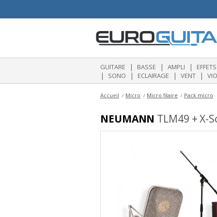
|
|
|
GUITARE
BASSE
AMPLI
EFFETS
|
|
|
|
SONO
ECLAIRAGE
VENT
VI
Accueil
Micro
Micro filaire
Pack micro
NEUMANN
TLM49 + X-Sc