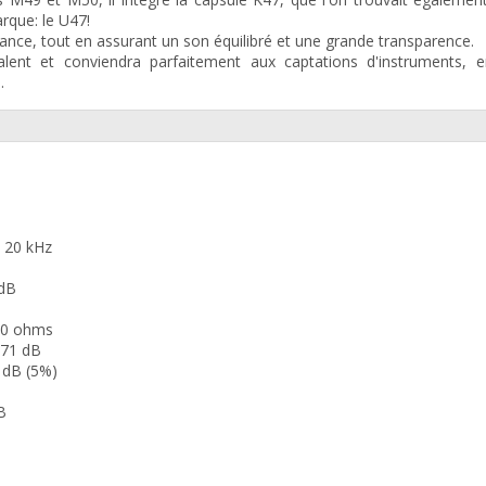
rque: le U47!
illance, tout en assurant un son équilibré et une grande transparence.
valent et conviendra parfaitement aux captations d'instruments, e
.
- 20 kHz
 dB
000 ohms
: 71 dB
 dB (5%)
B