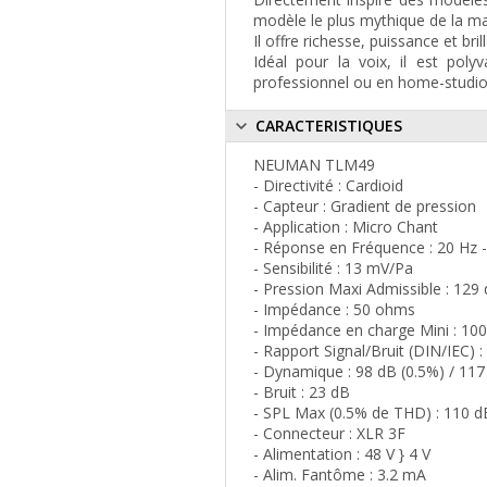
modèle le plus mythique de la ma
Il offre richesse, puissance et br
Idéal pour la voix, il est poly
professionnel ou en home-studio
CARACTERISTIQUES
NEUMAN TLM49
- Directivité : Cardioid
- Capteur : Gradient de pression
- Application : Micro Chant
- Réponse en Fréquence : 20 Hz 
- Sensibilité : 13 mV/Pa
- Pression Maxi Admissible : 129
- Impédance : 50 ohms
- Impédance en charge Mini : 1
- Rapport Signal/Bruit (DIN/IEC) 
- Dynamique : 98 dB (0.5%) / 117
- Bruit : 23 dB
- SPL Max (0.5% de THD) : 110 d
- Connecteur : XLR 3F
- Alimentation : 48 V } 4 V
- Alim. Fantôme : 3.2 mA