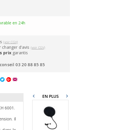
ivrable en 24h
ns
(voir CGV)
 changer d'avis
(voir CGV)
s prix
garantis
conseil 03 20 88 85 85
EN PLUS
XH 6001.
nsion. Il
t dans le