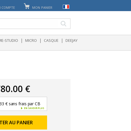
 COMPTE
MON PANIER
|
|
|
E-STUDIO
MICRO
CASQUE
DEEJAY
80.00 €
33 € sans frais par CB
EN SAVOIR PLUS
TER AU PANIER