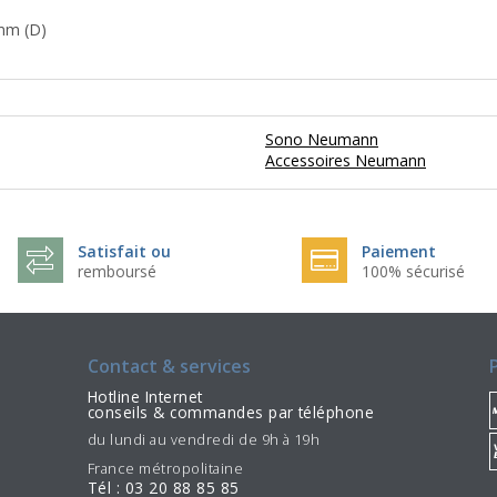
 mm (D)
Sono Neumann
Accessoires Neumann
Satisfait ou
Paiement
remboursé
100% sécurisé
Contact & services
Hotline Internet
conseils & commandes par téléphone
du lundi au vendredi de 9h à 19h
France métropolitaine
Tél : 03 20 88 85 85