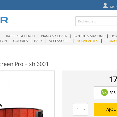
MON
|
|
|
|
BATTERIE & PERCU
PIANO & CLAVIER
SYNTHÉ & MACHINE
HOM
|
|
|
|
|
OLON
GOODIES
PACK
ACCESSOIRES
NOUVEAUTÉS
PROMO
reen Pro + xh 6001
17
593.
AJOU