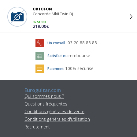
ORTOFON
Concorde MkII Twin Dj
EN STOCK
219.00€
03 20 88 85 85
Un conseil
remboursé
Satisfait ou
100% sécurisé
Paiement
Euroguitar.com
Qui sommes nous ?
Questions fréquentes
Conditions générales de vente
Conditions générales d'utilisation
Recrutement