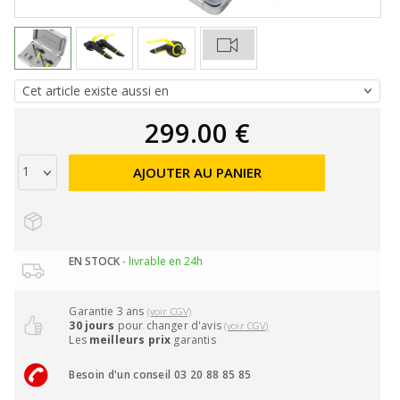
299.00 €
AJOUTER AU PANIER
EN STOCK
- livrable en 24h
Garantie 3 ans
(voir CGV)
30 jours
pour changer d'avis
(voir CGV)
Les
meilleurs prix
garantis
Besoin d'un conseil 03 20 88 85 85