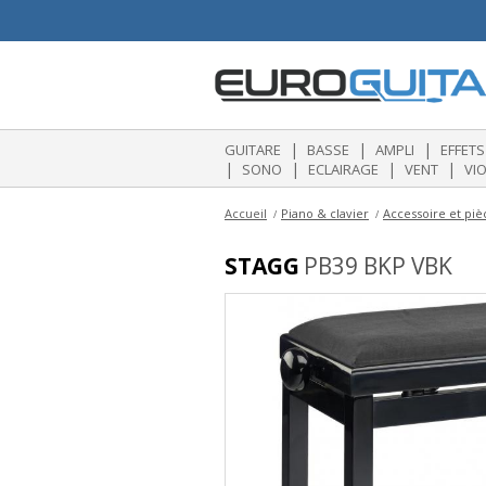
|
|
|
GUITARE
BASSE
AMPLI
EFFETS
|
|
|
|
SONO
ECLAIRAGE
VENT
VI
Accueil
Piano & clavier
Accessoire et pi
STAGG
PB39 BKP VBK