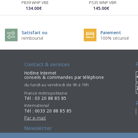
PB39 WHP VBE
PS35 WNP VBR
134.00€
145.00€
Satisfait ou
Paiement
remboursé
100% sécurisé
Contact & services
Hotline Internet
conseils & commandes par téléphone
du lundi au vendredi de 9h à 19h
France métropolitaine
Tél : 03 20 88 85 85
International
Tél : 0033 20 88 85 85
Par e-mail
Newsletter
S'incrire
Se désinscrire
/