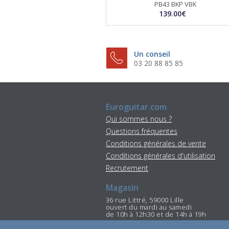
PB43 BKP VBK
139.00€
Un conseil
03 20 88 85 85
Euroguitar.com
Qui sommes nous ?
Questions fréquentes
Conditions générales de vente
Conditions générales d'utilisation
Recrutement
Magasin
36 rue Littré, 59000 Lille
ouvert du mardi au samedi
de 10h à 12h30 et de 14h à 19h
Tél : 03 20 88 85 85