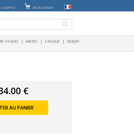
 COMPTE
MON PANIER
|
|
|
E-STUDIO
MICRO
CASQUE
DEEJAY
34.00 €
TER AU PANIER