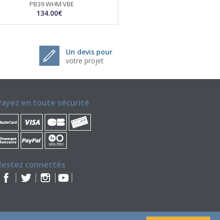
PB39 WHM VBE
134.00€
Un devis pour
votre projet
Payez en toute sécurité
Restez connectés