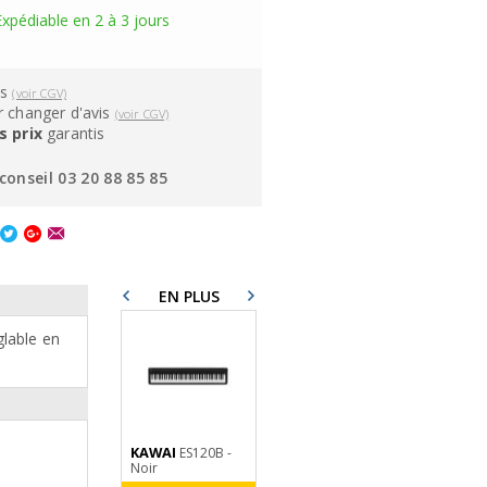
Expédiable en 2 à 3 jours
ns
(voir CGV)
 changer d'avis
(voir CGV)
s prix
garantis
conseil 03 20 88 85 85
EN PLUS
lable en
KAWAI
X-TONE
X-TONE
ES120B -
XH6501
XD-
Noir
Music Stand
8