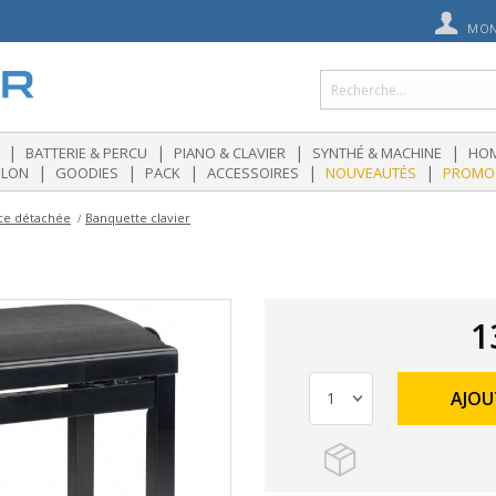
MON
|
|
|
|
BATTERIE & PERCU
PIANO & CLAVIER
SYNTHÉ & MACHINE
HOM
|
|
|
|
|
OLON
GOODIES
PACK
ACCESSOIRES
NOUVEAUTÉS
PROMO
èce détachée
Banquette clavier
1
AJOU