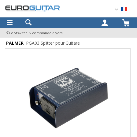
OK
Footswitch & commande divers
PALMER
PGA03 Splitter pour Guitare