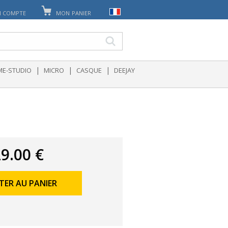
 COMPTE
MON PANIER
|
|
|
E-STUDIO
MICRO
CASQUE
DEEJAY
9.00 €
TER AU PANIER