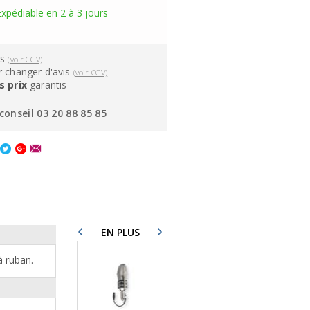
Expédiable en 2 à 3 jours
ns
(voir CGV)
 changer d'avis
(voir CGV)
s prix
garantis
conseil 03 20 88 85 85
EN PLUS
à ruban.