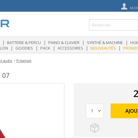
MON
|
|
|
|
BATTERIE & PERCU
PIANO & CLAVIER
SYNTHÉ & MACHINE
HOM
|
|
|
|
|
OLON
GOODIES
PACK
ACCESSOIRES
NOUVEAUTÉS
PROMO
et audio
Préampli
 07
2
AJOU