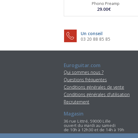
Phono Preamp
29.00€
Un conseil
03 20 88 85 85
Euroguitar.com
Qui sommes nous ?
Questions fréquentes
Conditions générales de vente
Conditions générales d'utilisation
Recrutement
Magasin
36 rue Littré, 59000 Lille
ouvert du mardi au samedi
de 10h à 12h30 et de 14h à 19h
Tél : 03 20 88 85 85