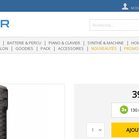
MON
|
|
|
|
BATTERIE & PERCU
PIANO & CLAVIER
SYNTHÉ & MACHINE
HOM
|
|
|
|
|
OLON
GOODIES
PACK
ACCESSOIRES
NOUVEAUTÉS
PROMO
3
130.
AJOU