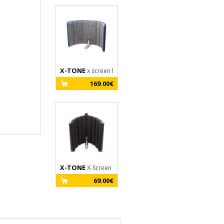
X-TONE
x screen l
X-TONE
XM 5200
169.00€
Anti Pop Filter
14.90€
X-TONE
X-Screen
69.00€
X-TONE
X1002
XLR M / XLR F - 3m
10.00€