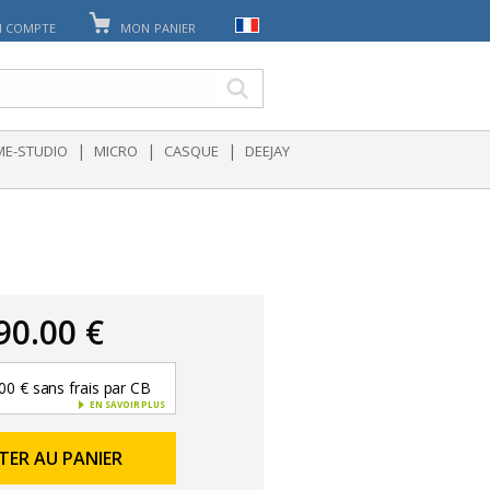
 COMPTE
MON PANIER
|
|
|
E-STUDIO
MICRO
CASQUE
DEEJAY
90.00 €
00 € sans frais par CB
EN SAVOIR PLUS
TER AU PANIER