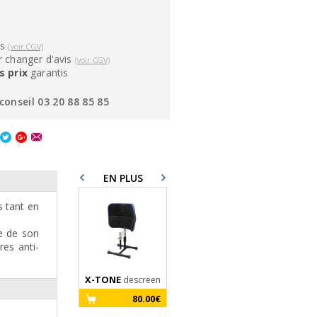
ns
(voir CGV)
 changer d'avis
(voir CGV)
s prix
garantis
conseil 03 20 88 85 85
EN PLUS
s tant en
se de son
res anti-
X-TONE
X-TONE
descreen
X-Screen
Pro
80.00€
199.00€