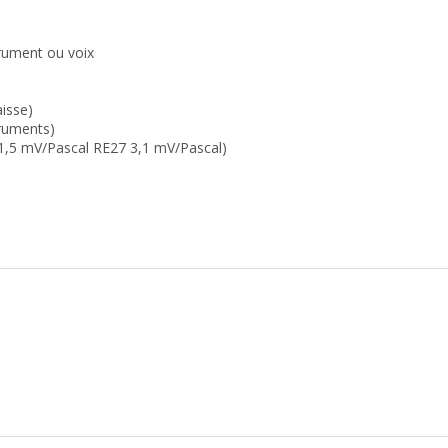
rument ou voix
aisse)
truments)
0 1,5 mV/Pascal RE27 3,1 mV/Pascal)