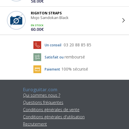
58.00€
RIGHTON STRAPS
Mojo Sandokan Black
EN STOCK
60.00€
03 20 88 85 85
Un conseil
remboursé
Satisfait ou
100% sécurisé
Paiement
Euroguitar.com
Qui sommes nous ?
Questions fréquentes
Conditions générales de vente
Conditions générales d'utilisation
Recrutement