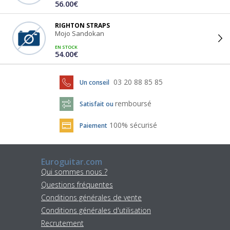
56.00€
RIGHTON STRAPS
Mojo Sandokan
EN STOCK
54.00€
03 20 88 85 85
Un conseil
remboursé
Satisfait ou
100% sécurisé
Paiement
Euroguitar.com
Qui sommes nous ?
Questions fréquentes
Conditions générales de vente
Conditions générales d'utilisation
Recrutement