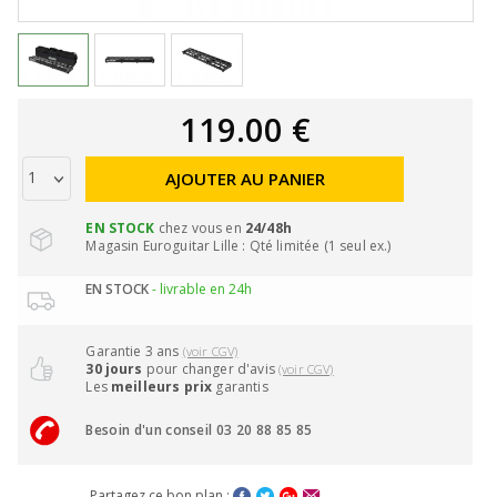
119.00 €
AJOUTER AU PANIER
EN STOCK
chez vous en
24/48h
Magasin Euroguitar Lille : Qté limitée (1 seul ex.)
EN STOCK
- livrable en 24h
Garantie 3 ans
(voir CGV)
30 jours
pour changer d'avis
(voir CGV)
Les
meilleurs prix
garantis
Besoin d'un conseil 03 20 88 85 85
Partagez ce bon plan :