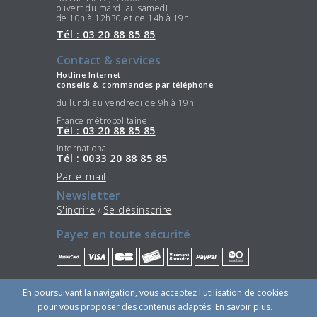
ouvert du mardi au samedi
de 10h à 12h30 et de 14h à 19h
Tél : 03 20 88 85 85
Contact & services
Hotline Internet
conseils & commandes par téléphone
du lundi au vendredi de 9h à 19h
France métropolitaine
Tél : 03 20 88 85 85
International
Tél : 0033 20 88 85 85
Par e-mail
Newsletter
S'incrire
Se désinscrire
/
Payez en toute sécurité
Restez connectés
En poursuivant la navigation, vous acceptez l'utilisation de cookies
pour vous proposer des contenus adaptés.
En savoir plus
.