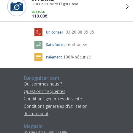
DUO 2.1 C With Flight Case
EN STOCK
119.00€
03 20 88 85 85
Un conseil
remboursé
Satisfait ou
100% sécurisé
Paiement
Euroguitar.com
Qui sommes nous ?
Questions fréquentes
Conditions générales de vente
Conditions générales d'utilisation
Recrutement
Magasin
36 rue Littré, 59000 Lille