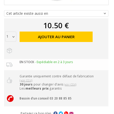
10.50 €
AJOUTER AU PANIER
EN STOCK
- Expédiable en 2 à 3 jours
Garantie uniquement contre défaut de fabrication
(voir CGV)
30 jours
pour changer d'avis
(voir CGV)
Les
meilleurs prix
garantis
Besoin d'un conseil 03 20 88 85 85
Partagez ce bon plan :