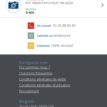
PCF 100GD PATCH PLAT 1M GOLD
EN STOCK
9.90€
03 20 88 85 85
Un conseil
remboursé
Satisfait ou
100% sécurisé
Paiement
Euroguitar.com
Qui sommes nous ?
Questions fréquentes
Conditions générales de vente
Conditions générales d'utilisation
Recrutement
Magasin
36 rue Littré, 59000 Lille