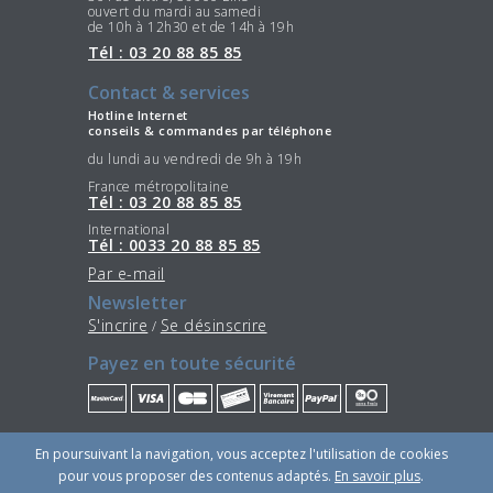
ouvert du mardi au samedi
de 10h à 12h30 et de 14h à 19h
Tél : 03 20 88 85 85
Contact & services
Hotline Internet
conseils & commandes par téléphone
du lundi au vendredi de 9h à 19h
France métropolitaine
Tél : 03 20 88 85 85
International
Tél : 0033 20 88 85 85
Par e-mail
Newsletter
S'incrire
Se désinscrire
/
Payez en toute sécurité
Restez connectés
En poursuivant la navigation, vous acceptez l'utilisation de cookies
pour vous proposer des contenus adaptés.
En savoir plus
.