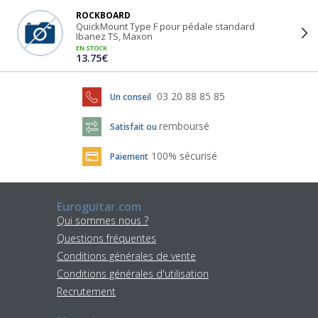
ROCKBOARD
QuickMount Type F pour pédale standard
Ibanez TS, Maxon
EN STOCK
13.75€
03 20 88 85 85
Un conseil
remboursé
Satisfait ou
100% sécurisé
Paiement
Euroguitar.com
Qui sommes nous ?
Questions fréquentes
Conditions générales de vente
Conditions générales d'utilisation
Recrutement