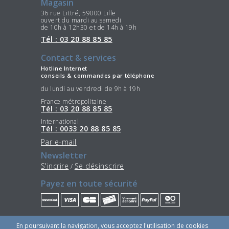
Magasin
36 rue Littré, 59000 Lille
ouvert du mardi au samedi
de 10h à 12h30 et de 14h à 19h
Tél : 03 20 88 85 85
Contact & services
Hotline Internet
conseils & commandes par téléphone
du lundi au vendredi de 9h à 19h
France métropolitaine
Tél : 03 20 88 85 85
International
Tél : 0033 20 88 85 85
Par e-mail
Newsletter
S'incrire
Se désinscrire
/
Payez en toute sécurité
Restez connectés
En poursuivant la navigation, vous acceptez l'utilisation de cookies