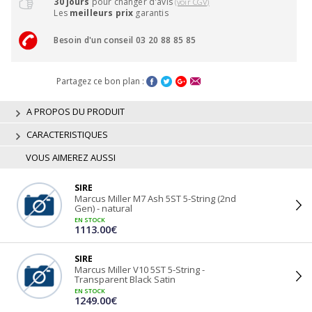
30 jours
pour changer d'avis
(voir CGV)
Les
meilleurs prix
garantis
Besoin d'un conseil 03 20 88 85 85
Partagez ce bon plan :
A PROPOS DU PRODUIT
CARACTERISTIQUES
VOUS AIMEREZ AUSSI
SIRE
Marcus Miller M7 Ash 5ST 5-String (2nd
Gen) - natural
EN STOCK
1113.00€
SIRE
Marcus Miller V10 5ST 5-String -
Transparent Black Satin
EN STOCK
1249.00€