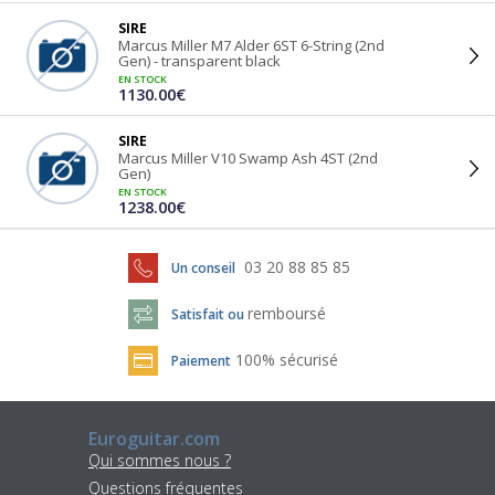
SIRE
Marcus Miller M7 Alder 6ST 6-String (2nd
Gen) - transparent black
EN STOCK
1130.00€
SIRE
Marcus Miller V10 Swamp Ash 4ST (2nd
Gen)
EN STOCK
1238.00€
03 20 88 85 85
Un conseil
remboursé
Satisfait ou
100% sécurisé
Paiement
Euroguitar.com
Qui sommes nous ?
Questions fréquentes