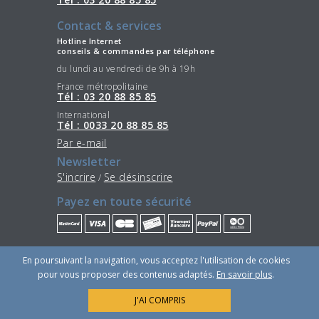
Contact & services
Hotline Internet
conseils & commandes par téléphone
du lundi au vendredi de 9h à 19h
France métropolitaine
Tél : 03 20 88 85 85
International
Tél : 0033 20 88 85 85
Par e-mail
Newsletter
S'incrire
Se désinscrire
/
Payez en toute sécurité
Restez connectés
En poursuivant la navigation, vous acceptez l'utilisation de cookies
pour vous proposer des contenus adaptés.
En savoir plus
.
J'AI COMPRIS