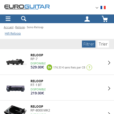
OK
Accueil
Reloop
Sono Reloop
Hifi Reloop
Filtrer
Trier
RELOOP
RP-7
DISPONIBLE
529.00€
?
176.33 € sans frais par CB
RELOOP
RT-1 BT
DISPONIBLE
219.00€
RELOOP
RP-8000 MK2