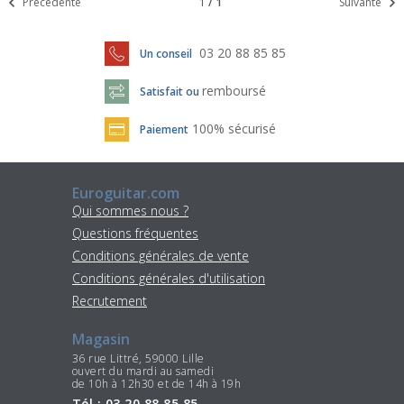
Précédente
1
/
1
Suivante
03 20 88 85 85
Un conseil
remboursé
Satisfait ou
100% sécurisé
Paiement
Euroguitar.com
Qui sommes nous ?
Questions fréquentes
Conditions générales de vente
Conditions générales d'utilisation
Recrutement
Magasin
36 rue Littré, 59000 Lille
ouvert du mardi au samedi
de 10h à 12h30 et de 14h à 19h
Tél : 03 20 88 85 85