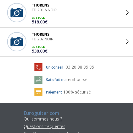
THORENS
TD 201 A NOIR
EN STOCK
518.00€
THORENS
TD 202 NOIR
EN STOCK
538.00€
03 20 88 85 85
Un conseil
remboursé
Satisfait ou
100% sécurisé
Paiement
Euroguitar.com
Qui sommes nous ?
Questions fréquentes