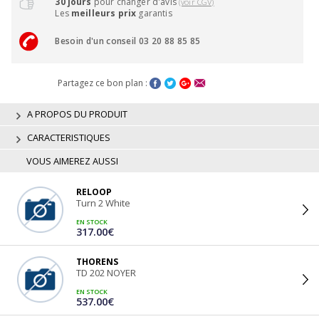
30 jours
pour changer d'avis
(voir CGV)
Les
meilleurs prix
garantis
Besoin d'un conseil 03 20 88 85 85
Partagez ce bon plan :
A PROPOS DU PRODUIT
CARACTERISTIQUES
VOUS AIMEREZ AUSSI
RELOOP
Turn 2 White
EN STOCK
317.00€
THORENS
TD 202 NOYER
EN STOCK
537.00€