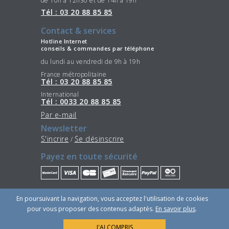
de 10h à 12h30 et de 14h à 19h
Tél : 03 20 88 85 85
Contact & services
Hotline Internet
conseils & commandes par téléphone
du lundi au vendredi de 9h à 19h
France métropolitaine
Tél : 03 20 88 85 85
International
Tél : 0033 20 88 85 85
Par e-mail
Newsletter
S'incrire
Se désinscrire
/
Payez en toute sécurité
Restez connectés
En poursuivant la navigation, vous acceptez l'utilisation de cookies
pour vous proposer des contenus adaptés.
En savoir plus
.
J'AI COMPRIS