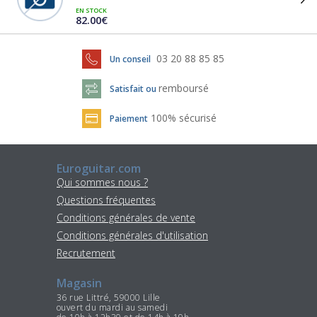
EN STOCK
82.00€
03 20 88 85 85
Un conseil
remboursé
Satisfait ou
100% sécurisé
Paiement
Euroguitar.com
Qui sommes nous ?
Questions fréquentes
Conditions générales de vente
Conditions générales d'utilisation
Recrutement
Magasin
36 rue Littré, 59000 Lille
ouvert du mardi au samedi