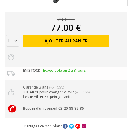
79.00 €
77.00 €
AJOUTER AU PANIER
EN STOCK
- Expédiable en 2 à 3 jours
Garantie 3 ans
(voir CGV)
30 jours
pour changer d'avis
(voir CGV)
Les
meilleurs prix
garantis
Besoin d'un conseil 03 20 88 85 85
Partagez ce bon plan :