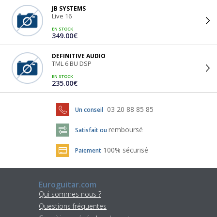
JB SYSTEMS
Live 16
EN STOCK
349.00€
DEFINITIVE AUDIO
TML 6 BU DSP
EN STOCK
235.00€
03 20 88 85 85
Un conseil
remboursé
Satisfait ou
100% sécurisé
Paiement
Euroguitar.com
Qui sommes nous ?
Questions fréquentes