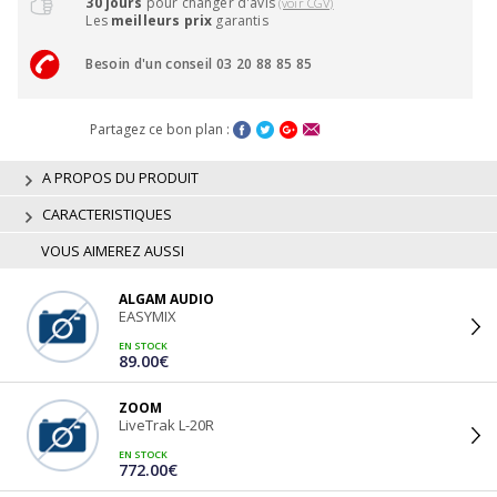
30 jours
pour changer d'avis
(voir CGV)
Les
meilleurs prix
garantis
Besoin d'un conseil 03 20 88 85 85
Partagez ce bon plan :
A PROPOS DU PRODUIT
CARACTERISTIQUES
VOUS AIMEREZ AUSSI
ALGAM AUDIO
EASYMIX
EN STOCK
89.00€
ZOOM
LiveTrak L-20R
EN STOCK
772.00€