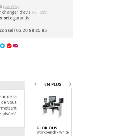
ns
(voir CGV)
 changer d'avis
(voir CGV)
s prix
garantis
conseil 03 20 88 85 85
EN PLUS
eur de la
t de vous
rmettant
e alvéolé
GLORIOUS
X-TONE
xh 6401
Workbench - White
Stand DJ