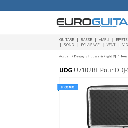
|
|
|
GUITARE
BASSE
AMPLI
EFFETS
|
|
|
|
SONO
ECLAIRAGE
VENT
VI
Accueil
Deejay
Housse & Flight DJ
Houss
UDG
U7102BL Pour DDJ-