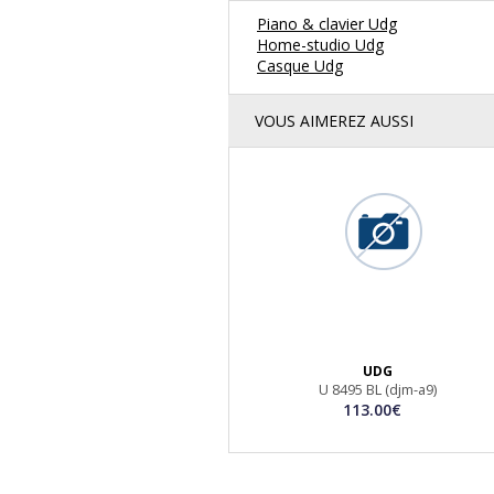
Piano & clavier Udg
Home-studio Udg
Casque Udg
VOUS AIMEREZ AUSSI
UDG
U 8495 BL (djm-a9)
113.00€