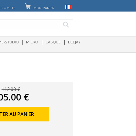
 COMPTE
MON PANIER
|
|
|
E-STUDIO
MICRO
CASQUE
DEEJAY
112.00 €
05.00 €
TER AU PANIER