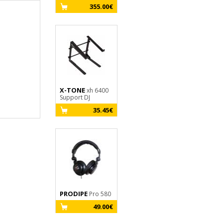
355.00€
55.00€
X-TONE
xh 6400
Support DJ
35.45€
PRODIPE
Pro 580
49.00€