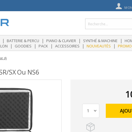
MON
|
|
|
|
BATTERIE & PERCU
PIANO & CLAVIER
SYNTHÉ & MACHINE
HOM
|
|
|
|
|
OLON
GOODIES
PACK
ACCESSOIRES
NOUVEAUTÉS
PROMO
e dj
SR/SX Ou NS6
1
AJOU