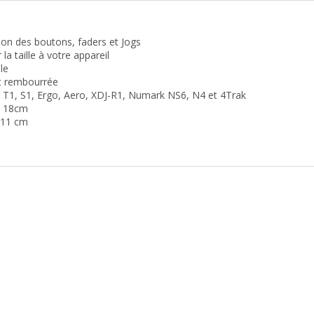
tion des boutons, faders et Jogs
la taille à votre appareil
le
et rembourrée
X, T1, S1, Ergo, Aero, XDJ-R1, Numark NS6, N4 et 4Trak
x 18cm
x 11 cm