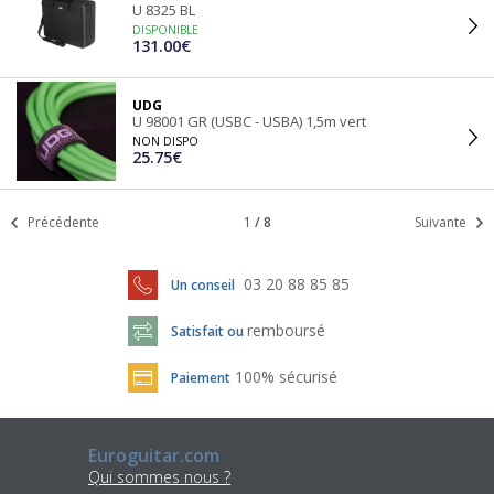
U 8325 BL
DISPONIBLE
131.00€
UDG
U 98001 GR (USBC - USBA) 1,5m vert
NON DISPO
25.75€
Précédente
1
/
8
Suivante
03 20 88 85 85
Un conseil
remboursé
Satisfait ou
100% sécurisé
Paiement
Euroguitar.com
Qui sommes nous ?