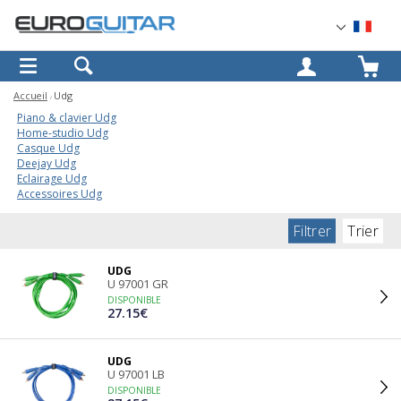
OK
Accueil
Udg
Piano & clavier Udg
Home-studio Udg
Casque Udg
Deejay Udg
Eclairage Udg
Accessoires Udg
Filtrer
Trier
UDG
U 97001 GR
DISPONIBLE
27.15€
UDG
U 97001 LB
DISPONIBLE