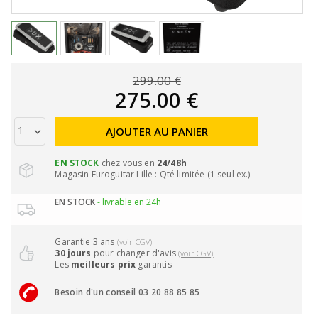
299.00 €
275.00 €
AJOUTER AU PANIER
EN STOCK
chez vous en
24/48h
Magasin Euroguitar Lille : Qté limitée (1 seul ex.)
EN STOCK
- livrable en 24h
Garantie 3 ans
(voir CGV)
30 jours
pour changer d'avis
(voir CGV)
Les
meilleurs prix
garantis
Besoin d'un conseil 03 20 88 85 85