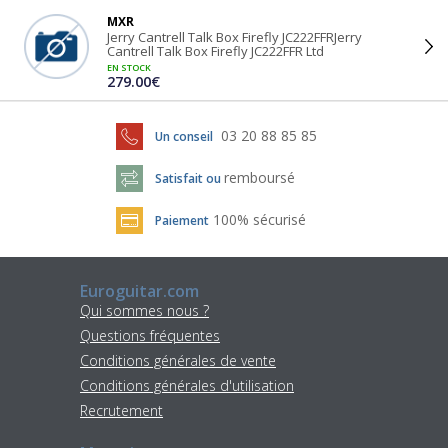
MXR
Jerry Cantrell Talk Box Firefly JC222FFRJerry
Cantrell Talk Box Firefly JC222FFR Ltd
EN STOCK
279.00€
03 20 88 85 85
Un conseil
remboursé
Satisfait ou
100% sécurisé
Paiement
Euroguitar.com
Qui sommes nous ?
Questions fréquentes
Conditions générales de vente
Conditions générales d'utilisation
Recrutement