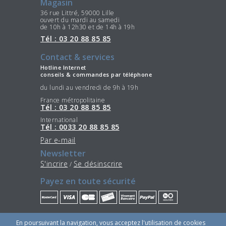
Magasin
36 rue Littré, 59000 Lille
ouvert du mardi au samedi
de 10h à 12h30 et de 14h à 19h
Tél : 03 20 88 85 85
Contact & services
Hotline Internet
conseils & commandes par téléphone
du lundi au vendredi de 9h à 19h
France métropolitaine
Tél : 03 20 88 85 85
International
Tél : 0033 20 88 85 85
Par e-mail
Newsletter
S'incrire
Se désinscrire
/
Payez en toute sécurité
Restez connectés
En poursuivant la navigation, vous acceptez l'utilisation de cookies