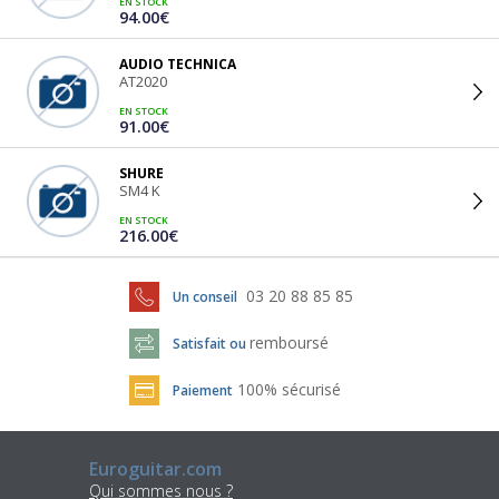
EN STOCK
94.00€
AUDIO TECHNICA
AT2020
EN STOCK
91.00€
SHURE
SM4 K
EN STOCK
216.00€
03 20 88 85 85
Un conseil
remboursé
Satisfait ou
100% sécurisé
Paiement
Euroguitar.com
Qui sommes nous ?