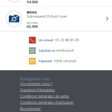
54.00€
MOOG
Subsequent 25 Dust Cover
EN STOCK
62.00€
03 20 88 85 85
Un conseil
remboursé
Satisfait ou
100% sécurisé
Paiement
Euroguitar.com
Qui sommes nous ?
Questions fréquentes
Conditions générales de vente
Conditions générales d'utilisation
Recrutement