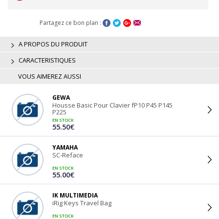
Partagez ce bon plan :
A PROPOS DU PRODUIT
CARACTERISTIQUES
VOUS AIMEREZ AUSSI
GEWA
Housse Basic Pour Clavier fP10 P45 P145
P225
EN STOCK
55.50€
YAMAHA
SC-Reface
EN STOCK
55.00€
IK MULTIMEDIA
iRig Keys Travel Bag
EN STOCK