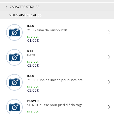
CARACTERISTIQUES
VOUS AIMEREZ AUSSI
K&M
21337 tube de liaison M20
EN STOCK
61.00€
RTX
BA2X
EN STOCK
62.00€
K&M
21336 Tube de liaison pour Enceinte
EN STOCK
63.00€
POWER
SLB20 Housse pour pied d'éclairage
EN STOCK