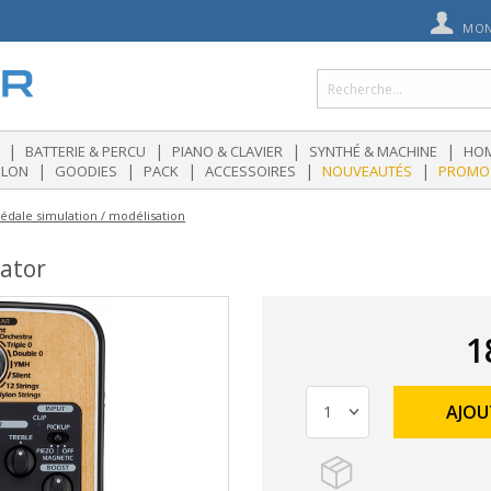
MON
|
|
|
|
BATTERIE & PERCU
PIANO & CLAVIER
SYNTHÉ & MACHINE
HOM
|
|
|
|
|
OLON
GOODIES
PACK
ACCESSOIRES
NOUVEAUTÉS
PROMO
édale simulation / modélisation
ator
1
AJOU