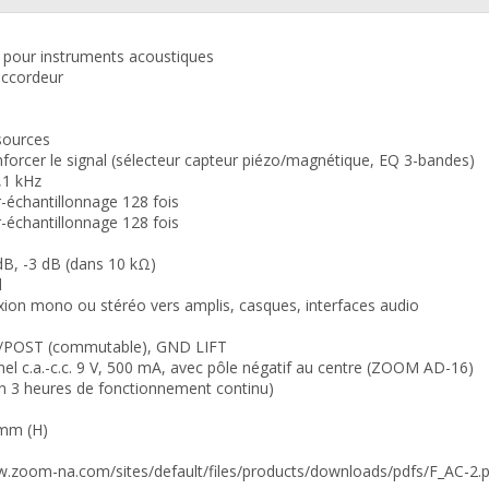
ns pour instruments acoustiques
 accordeur
 sources
nforcer le signal (sélecteur capteur piézo/magnétique, EQ 3-bandes)
,1 kHz
r-échantillonnage 128 fois
r-échantillonnage 128 fois
dB, -3 dB (dans 10 kΩ)
d
xion mono ou stéréo vers amplis, casques, interfaces audio
/POST (commutable), GND LIFT
nel c.a.-c.c. 9 V, 500 mA, avec pôle négatif au centre (ZOOM AD-16)
ron 3 heures de fonctionnement continu)
 mm (H)
ww.zoom-na.com/sites/default/files/products/downloads/pdfs/F_AC-2.