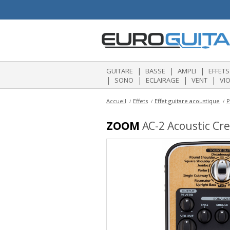
|
|
|
GUITARE
BASSE
AMPLI
EFFETS
|
|
|
|
SONO
ECLAIRAGE
VENT
VI
Accueil
Effets
Effet guitare acoustique
P
ZOOM
AC-2 Acoustic Cre