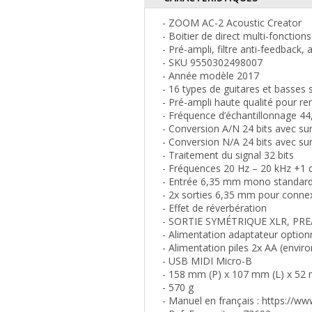
- ZOOM AC-2 Acoustic Creator
- Boitier de direct multi-fonctio
- Pré-ampli, filtre anti-feedback,
- SKU 9550302498007
- Année modèle 2017
- 16 types de guitares et basses
- Pré-ampli haute qualité pour re
- Fréquence d’échantillonnage 44
- Conversion A/N 24 bits avec su
- Conversion N/A 24 bits avec su
- Traitement du signal 32 bits
- Fréquences 20 Hz – 20 kHz +1 
- Entrée 6,35 mm mono standar
- 2x sorties 6,35 mm pour conne
- Effet de réverbération
- SORTIE SYMÉTRIQUE XLR, PRE
- Alimentation adaptateur option
- Alimentation piles 2x AA (envi
- USB MIDI Micro-B
- 158 mm (P) x 107 mm (L) x 52
- 570 g
- Manuel en français : https://w