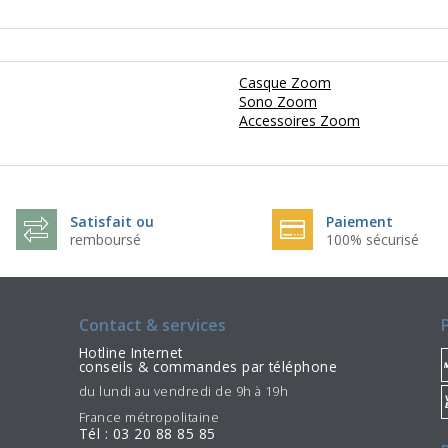
Casque Zoom
Sono Zoom
Accessoires Zoom
Satisfait ou
Paiement
remboursé
100% sécurisé
Contact & services
Hotline Internet
conseils & commandes par téléphone
du lundi au vendredi de 9h à 19h
France métropolitaine
Tél : 03 20 88 85 85