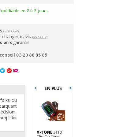
Expédiable en 2 à 3 jours
ns
(voir CGV)
 changer d'avis
(voir CGV)
s prix
garantis
conseil 03 20 88 85 85
EN PLUS
 folks ou
mbarquant
écision.
amplifier
X-TONE
X-TONE
3110
X1028-
Clip-On Tuner
0.2M