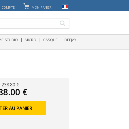
 COMPTE
MON PANIER
|
|
|
E-STUDIO
MICRO
CASQUE
DEEJAY
238.80 €
88.00 €
TER AU PANIER