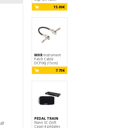
15.00€
7.00€
MXR
X-TONE
Instrument
X1005-
Patch Cable
3M
DCP06J (15cm)
10.00€
7.75€
PEDAL TRAIN
Nano SC (Soft
pdf
Case) 4 pédales