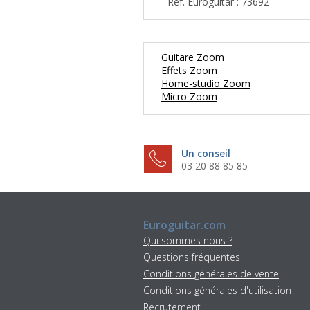
- Ref. Euroguitar : 73692
Guitare Zoom
Effets Zoom
Home-studio Zoom
Micro Zoom
Un conseil
03 20 88 85 85
Euroguitar.com
Qui sommes nous ?
Questions fréquentes
Conditions générales de vente
Conditions générales d'utilisation
Recrutement