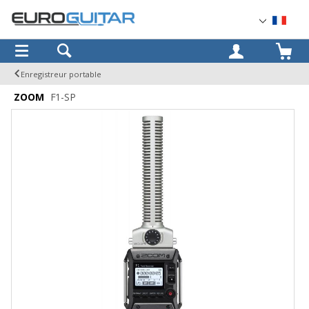
OK
Enregistreur portable
ZOOM
F1-SP