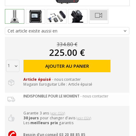
334.80 €
225.00 €
AJOUTER AU PANIER
Article épuisé
- nous contacter
Magasin Euroguitar Lille : Article épuisé
INDISPONIBLE POUR LE MOMENT
- nous contacter
Garantie 3 ans
(voir CGV)
30 jours
pour changer d'avis
(voir CGV)
Les
meilleurs prix
garantis
Besoin d'un conseil 03 20 88 85 85