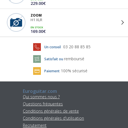
229.00€
ZOOM
H1 XLR
EN STOCK
169.00€
03 20 88 85 85
Un conseil
remboursé
Satisfait ou
100% sécurisé
Paiement
Euroguitar.com
Qui sommes nous ?
Questions fréquentes
Conditions générales de vente
Conditions générales d'utilisation
Recrutement