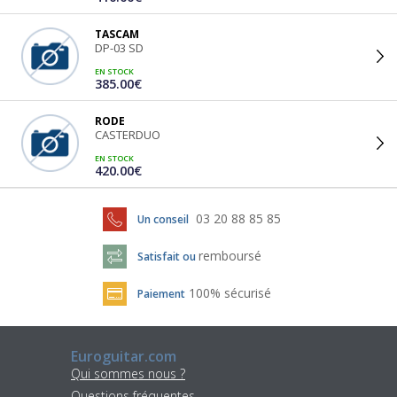
TASCAM
DP-03 SD
EN STOCK
385.00€
RODE
CASTERDUO
EN STOCK
420.00€
03 20 88 85 85
Un conseil
remboursé
Satisfait ou
100% sécurisé
Paiement
Euroguitar.com
Qui sommes nous ?
Questions fréquentes