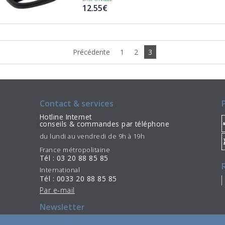
12.55€
Précédente
1
2
3
Contact & services
Hotline Internet
conseils & commandes par téléphone
du lundi au vendredi de 9h à 19h
France métropolitaine
Tél : 03 20 88 85 85
International
Tél : 0033 20 88 85 85
Par e-mail
Newsletter
S'incrire
Se désinscrire
/