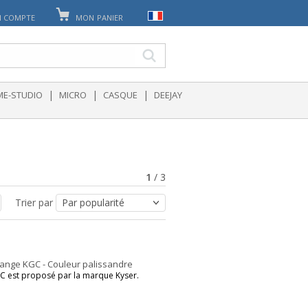
 COMPTE
MON PANIER
|
|
|
E-STUDIO
MICRO
CASQUE
DEEJAY
1
/
3
Trier par
hange KGC - Couleur palissandre
C est proposé par la marque Kyser.