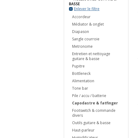
BASSE
Enlever le filtre
Accordeur
Médiator & onglet
Diapason
Sangle courroie
Metronome
Entretien et nettoyage
guitare & basse
Pupitre
Bottleneck
Alimentation
Tone bar
Pile / accu / batterie
Capodastre & fatfinger
Footswitch & commande
divers
Outils guitare & basse
Haut-parleur
Humidificateur