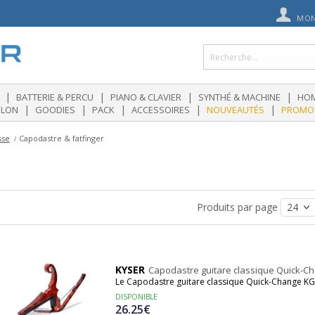
MON
|
|
|
|
BATTERIE & PERCU
PIANO & CLAVIER
SYNTHÉ & MACHINE
HOM
|
|
|
|
|
OLON
GOODIES
PACK
ACCESSOIRES
NOUVEAUTÉS
PROMO
sse
Capodastre & fatfinger
Produits par page
KYSER
Capodastre guitare classique Quick-C
Le Capodastre guitare classique Quick-Change KG
DISPONIBLE
26.25€