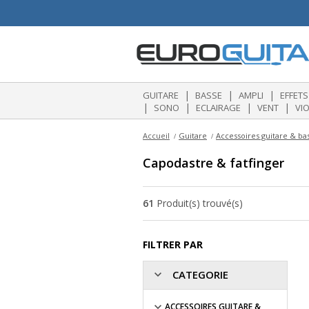
|
|
|
GUITARE
BASSE
AMPLI
EFFETS
|
|
|
|
SONO
ECLAIRAGE
VENT
VI
Accueil
Guitare
Accessoires guitare & ba
Capodastre & fatfinger
61
Produit(s) trouvé(s)
FILTRER PAR
CATEGORIE
ACCESSOIRES GUITARE &