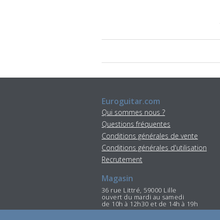
Euroguitar.com
Qui sommes nous ?
Questions fréquentes
Conditions générales de vente
Conditions générales d'utilisation
Recrutement
Magasin
36 rue Littré, 59000 Lille
ouvert du mardi au samedi
de 10h à 12h30 et de 14h à 19h
Tél : 03 20 88 85 85