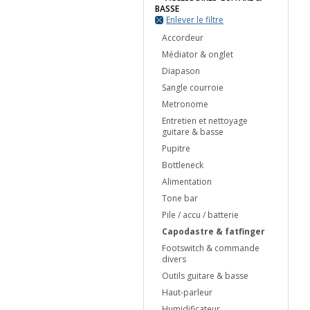
BASSE
Enlever le filtre
Accordeur
Médiator & onglet
Diapason
Sangle courroie
Metronome
Entretien et nettoyage
guitare & basse
Pupitre
Bottleneck
Alimentation
Tone bar
Pile / accu / batterie
Capodastre & fatfinger
Footswitch & commande
divers
Outils guitare & basse
Haut-parleur
Humidificateur