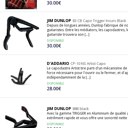
30.00€
JIM DUNLOP
83 CB Capo Trigger Incurv Black
Depuis de longues années, Dunlop fabrique de n
guitaristes. Entre les médiators, les capodastres, 
guitariste trouvera son [...]
DISPONIBLE
30.00€
D'ADDARIO
CP-10 NS Artist Capo
Le capodastre Artist tire parti d'un mécanisme de
force nécessaire pour l'ouvrir ou le fermer, et d'
indépendamment de la [...]
DISPONIBLE
28.00€
JIM DUNLOP
88B black
Avec la gamme TRIGGER en Aluminium de qualité aé
extrêment rapide et vous offre une sonorité nette e
DISPONIBLE