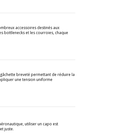
ombreux accessoires destinés aux
les bottlenecks et les courroies, chaque
 gâchette breveté permettant de réduire la
appliquer une tension uniforme
ronautique, utiliser un capo est
t juste.