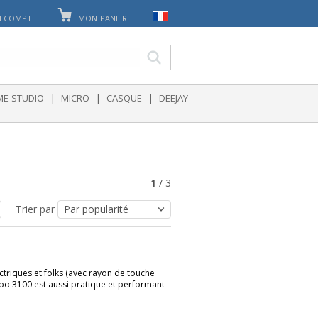
 COMPTE
MON PANIER
|
|
|
E-STUDIO
MICRO
CASQUE
DEEJAY
1
/
3
Trier par
ctriques et folks (avec rayon de touche
po 3100 est aussi pratique et performant