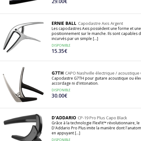
29.00€
ERNIE BALL
Capodastre Axis Argent
Les capodastres Axis possèdent une forme et une 
positionnement sur le manche. Ils sont capables 
incurvés par un simple [...]
DISPONIBLE
15.35€
G7TH
CAPO Nashville électrique / acoustique
Capodastre G7TH pour guitare acoustique ou élec
accordage ni d'intonation.
DISPONIBLE
30.00€
D'ADDARIO
CP-19 Pro Plus Capo Black
Grâce à la technologie FlexFit™ révolutionnaire, le 
D'Addario Pro Plus imite la manière dont l'anato
en appuyant [...]
DISPONIBLE