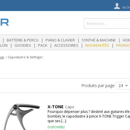
MON
|
|
|
|
BATTERIE & PERCU
PIANO & CLAVIER
SYNTHÉ & MACHINE
HOM
|
|
|
|
|
OLON
GOODIES
PACK
ACCESSOIRES
NOUVEAUTÉS
PROMO
sse
Capodastre & fatfinger
Produits par page
X-TONE
Capo
Pourquoi dépenser plus ? destiné aux guitares éle
bombé), le capodastre à pince X-TONE Trigger Ca
que ses [...]
DISPONIBLE