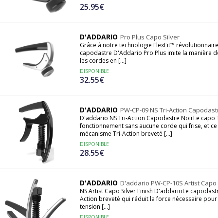
25.95€
D'ADDARIO
Pro Plus Capo Silver
Grâce à notre technologie FlexFit™ révolutionnaire, 
capodastre D'Addario Pro Plus imite la manière 
les cordes en [...]
DISPONIBLE
32.55€
D'ADDARIO
PW-CP-09 NS Tri-Action Capodast
D'addario NS Tri-Action Capodastre NoirLe capo Tr
fonctionnement sans aucune corde qui frise, et c
mécanisme Tri-Action breveté [...]
DISPONIBLE
28.55€
D'ADDARIO
D'addario PW-CP-10S Artist Capo
NS Artist Capo Silver Finish D'addarioLe capodastr
Action breveté qui réduit la force nécessaire pour 
tension [...]
DISPONIBLE