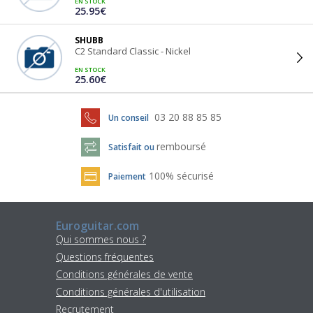
EN STOCK
25.95€
SHUBB
C2 Standard Classic - Nickel
EN STOCK
25.60€
03 20 88 85 85
Un conseil
remboursé
Satisfait ou
100% sécurisé
Paiement
Euroguitar.com
Qui sommes nous ?
Questions fréquentes
Conditions générales de vente
Conditions générales d'utilisation
Recrutement