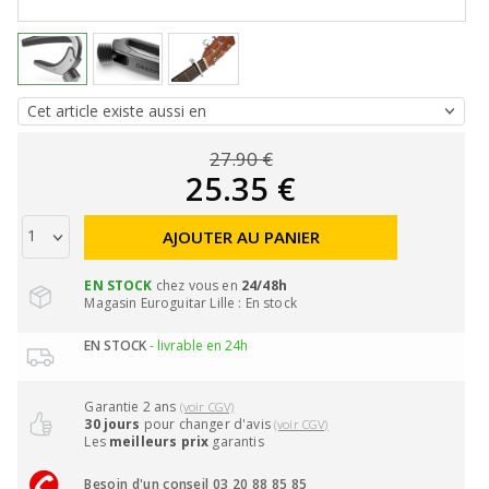
27.90 €
25.35 €
AJOUTER AU PANIER
EN STOCK
chez vous en
24/48h
Magasin Euroguitar Lille : En stock
EN STOCK
- livrable en 24h
Garantie 2 ans
(voir CGV)
30 jours
pour changer d'avis
(voir CGV)
Les
meilleurs prix
garantis
Besoin d'un conseil 03 20 88 85 85