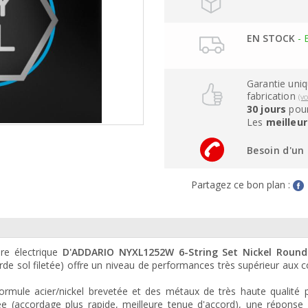
EN STOCK
- 
Garantie uni
fabrication
(v
30 jours
pour
Les
meilleur
Besoin d'un 
Partagez ce bon plan :
are électrique
D'ADDARIO NYXL1252W 6-String Set Nickel Roun
rde sol filetée) offre un niveau de performances très supérieur aux 
ormule acier/nickel brevetée et des métaux de très haute qualité 
rée (accordage plus rapide, meilleure tenue d'accord), une réponse