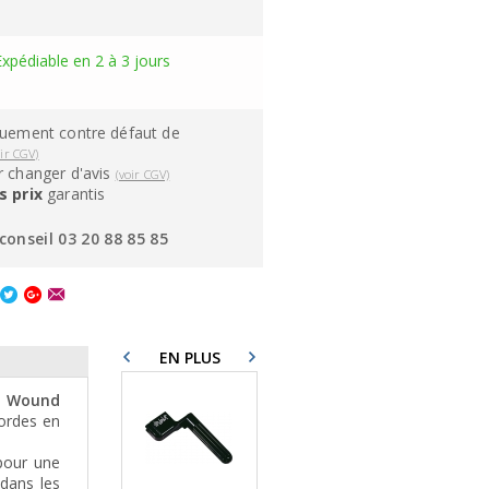
Expédiable en 2 à 3 jours
quement contre défaut de
oir CGV)
 changer d'avis
(voir CGV)
s prix
garantis
conseil 03 20 88 85 85
EN PLUS
d Wound
cordes en
pour une
 dans les