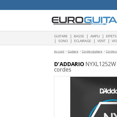
|
|
|
GUITARE
BASSE
AMPLI
EFFETS
|
|
|
|
SONO
ECLAIRAGE
VENT
VI
Accueil
Guitare
Cordes guitare
Cordes 
D'ADDARIO
NYXL1252W El
cordes