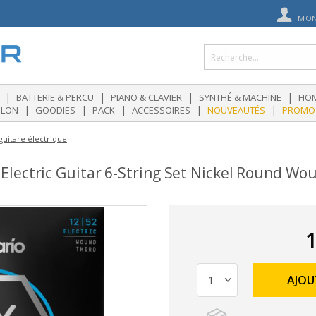
MON
|
|
|
|
BATTERIE & PERCU
PIANO & CLAVIER
SYNTHÉ & MACHINE
HOM
|
|
|
|
|
OLON
GOODIES
PACK
ACCESSOIRES
NOUVEAUTÉS
PROMO
guitare électrique
ectric Guitar 6-String Set Nickel Round Woun
1
AJOU