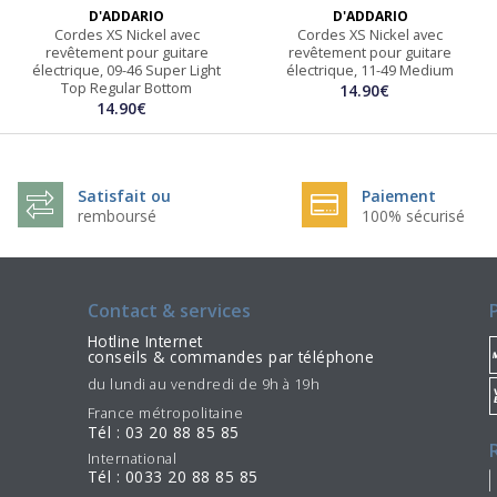
D'ADDARIO
D'ADDARIO
Cordes XS Nickel avec
Cordes XS Nickel avec
revêtement pour guitare
revêtement pour guitare
électrique, 09-46 Super Light
électrique, 11-49 Medium
Top Regular Bottom
14.90€
14.90€
Satisfait ou
Paiement
remboursé
100% sécurisé
Contact & services
Hotline Internet
conseils & commandes par téléphone
du lundi au vendredi de 9h à 19h
France métropolitaine
Tél : 03 20 88 85 85
International
Tél : 0033 20 88 85 85