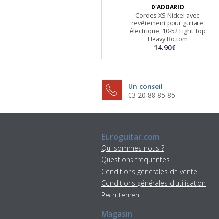
D'ADDARIO
Cordes XS Nickel avec
revêtement pour guitare
électrique, 10-52 Light Top
Heavy Bottom
14.90€
Un conseil
03 20 88 85 85
Euroguitar.com
Qui sommes nous ?
Questions fréquentes
Conditions générales de vente
Conditions générales d'utilisation
Recrutement
Magasin