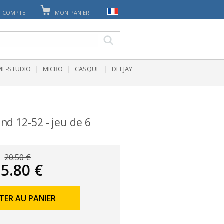
 COMPTE
MON PANIER
|
|
|
E-STUDIO
MICRO
CASQUE
DEEJAY
d 12-52 - jeu de 6
20.50 €
5.80 €
TER AU PANIER