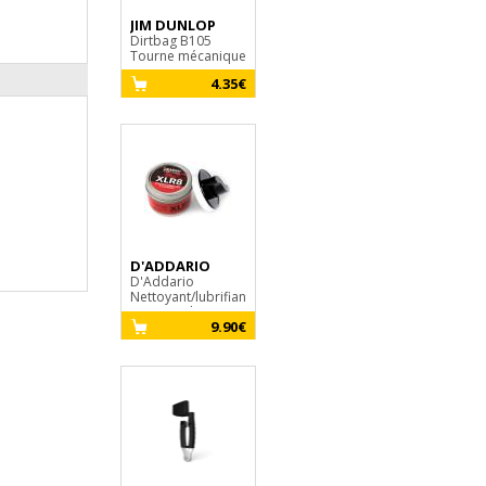
JIM DUNLOP
GHS
Fast Fret
Dirtbag B105
9.30€
Tourne mécanique
4.35€
D'ADDARIO
D'Addario
Nettoyant/lubrifiant
pour cordes XLR8
9.90€
D'Addario