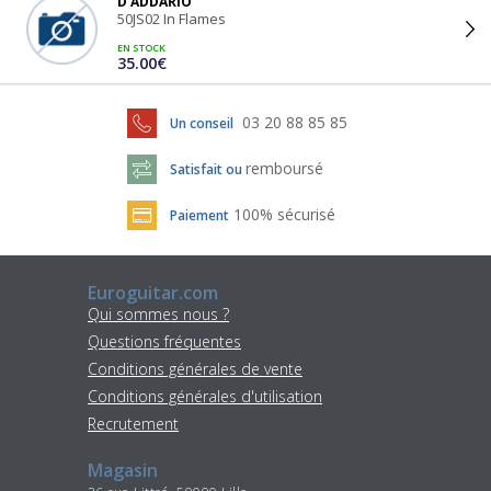
D'ADDARIO
50JS02 In Flames
EN STOCK
35.00€
03 20 88 85 85
Un conseil
remboursé
Satisfait ou
100% sécurisé
Paiement
Euroguitar.com
Qui sommes nous ?
Questions fréquentes
Conditions générales de vente
Conditions générales d'utilisation
Recrutement
Magasin