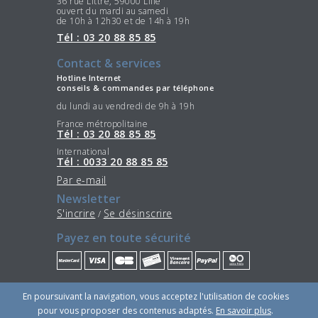
36 rue Littré, 59000 Lille
ouvert du mardi au samedi
de 10h à 12h30 et de 14h à 19h
Tél : 03 20 88 85 85
Contact & services
Hotline Internet
conseils & commandes par téléphone
du lundi au vendredi de 9h à 19h
France métropolitaine
Tél : 03 20 88 85 85
International
Tél : 0033 20 88 85 85
Par e-mail
Newsletter
S'incrire
Se désinscrire
/
Payez en toute sécurité
Restez connectés
En poursuivant la navigation, vous acceptez l'utilisation de cookies
pour vous proposer des contenus adaptés.
En savoir plus
.