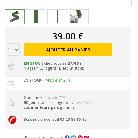
39.00 €
AJOUTER AU PANIER
EN STOCK
chez vous en
24/48h
Magasin Euroguitar Lille : En stock
EN STOCK
- livrable en 24h
Garantie 3 ans
(voir CGV)
30 jours
pour changer d'avis
(voir CGV)
Les
meilleurs prix
garantis
Besoin d'un conseil 03 20 88 85 85
Partagez ce bon plan :