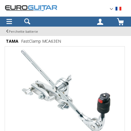
OK
Perchette batterie
TAMA
FastClamp MCA63EN