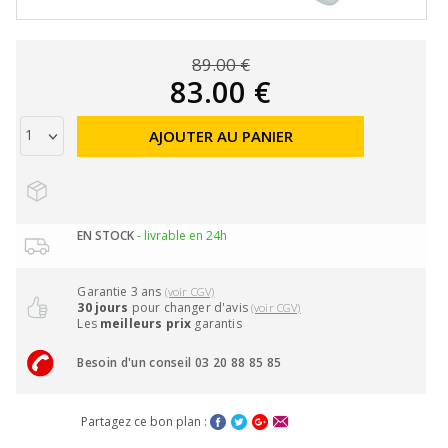
89.00 €
83.00 €
AJOUTER AU PANIER
EN STOCK
- livrable en 24h
Garantie 3 ans
(voir CGV)
30 jours
pour changer d'avis
(voir CGV)
Les
meilleurs prix
garantis
Besoin d'un conseil 03 20 88 85 85
Partagez ce bon plan :