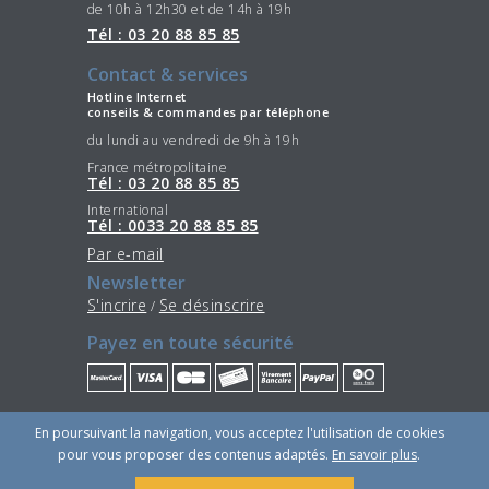
de 10h à 12h30 et de 14h à 19h
Tél : 03 20 88 85 85
Contact & services
Hotline Internet
conseils & commandes par téléphone
du lundi au vendredi de 9h à 19h
France métropolitaine
Tél : 03 20 88 85 85
International
Tél : 0033 20 88 85 85
Par e-mail
Newsletter
S'incrire
Se désinscrire
/
Payez en toute sécurité
Restez connectés
En poursuivant la navigation, vous acceptez l'utilisation de cookies
pour vous proposer des contenus adaptés.
En savoir plus
.