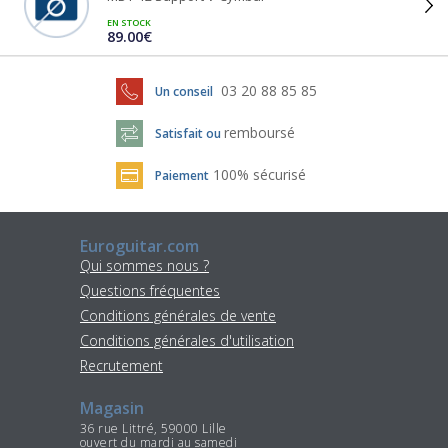
EN STOCK
89.00€
03 20 88 85 85
Un conseil
remboursé
Satisfait ou
100% sécurisé
Paiement
Euroguitar.com
Qui sommes nous ?
Questions fréquentes
Conditions générales de vente
Conditions générales d'utilisation
Recrutement
Magasin
36 rue Littré, 59000 Lille
ouvert du mardi au samedi