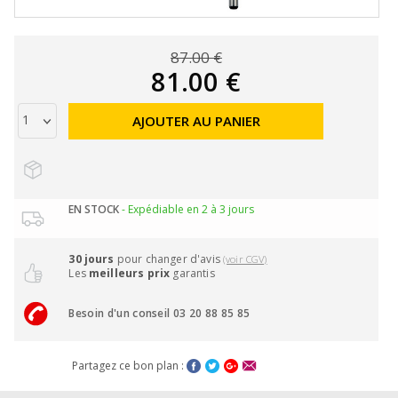
87.00 €
81.00 €
AJOUTER AU PANIER
EN STOCK
- Expédiable en 2 à 3 jours
30 jours
pour changer d'avis
(voir CGV)
Les
meilleurs prix
garantis
Besoin d'un conseil 03 20 88 85 85
Partagez ce bon plan :