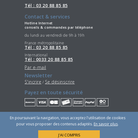
Tél : 03 20 88 85 85
Contact & services
Hotline Internet
conseils & commandes par téléphone
du lundi au vendredi de 9h à 19h
France métropolitaine
Tél : 03 20 88 85 85
International
Tél : 0033 20 88 85 85
Par e-mail
Newsletter
S'incrire
Se désinscrire
/
Payez en toute sécurité
Restez connectés
En poursuivant la navigation, vous acceptez l'utilisation de cookies
pour vous proposer des contenus adaptés.
En savoir plus
.
J'AI COMPRIS