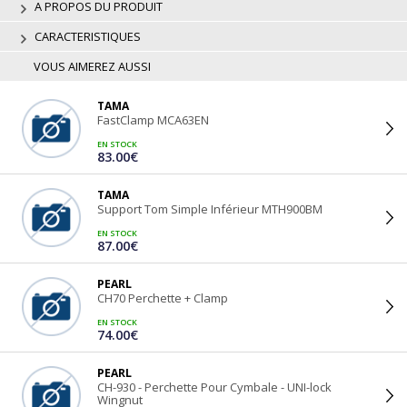
A PROPOS DU PRODUIT
CARACTERISTIQUES
VOUS AIMEREZ AUSSI
TAMA
FastClamp MCA63EN
EN STOCK
83.00€
TAMA
Support Tom Simple Inférieur MTH900BM
EN STOCK
87.00€
PEARL
CH70 Perchette + Clamp
EN STOCK
74.00€
PEARL
CH-930 - Perchette Pour Cymbale - UNI-lock
Wingnut