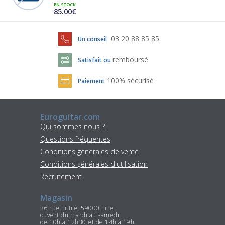
EN STOCK
85.00€
03 20 88 85 85
Un conseil
remboursé
Satisfait ou
100% sécurisé
Paiement
Euroguitar.com
Qui sommes nous ?
Questions fréquentes
Conditions générales de vente
Conditions générales d'utilisation
Recrutement
Magasin
36 rue Littré, 59000 Lille
ouvert du mardi au samedi
de 10h à 12h30 et de 14h à 19h